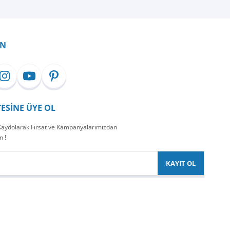
İN
TESİNE ÜYE OL
 Kaydolarak Fırsat ve Kampanyalarımızdan
n !
KAYIT OL