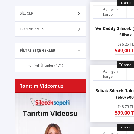
Tükendi
Aynı gün
SİLECEK
kargo
Vw Caddy Silecek 
TOPTAN SATIŞ
Silbak
686,25 TL
549,00 T
FILTRE SEÇENEKLERI
Tükendi
İndirimli Ürünler (171)
Aynı gün
kargo
Tanıtım Videomuz
Silbak Silecek Ta
(650/500
748,75 TL
599,00 T
Tükendi
Aynı gün