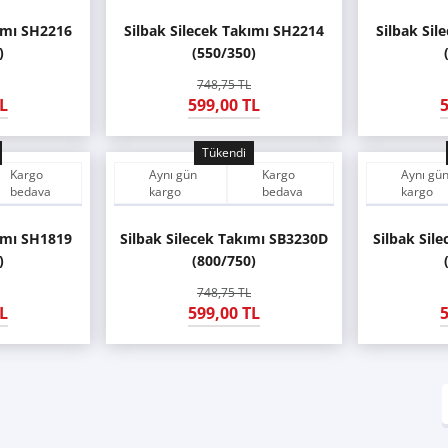
kımı SH2216
Silbak Silecek Takımı SH2214
Silbak Sil
)
(550/350)
748,75 TL
L
599,00 TL
5
Tükendi
Kargo
Aynı gün
Kargo
Aynı gü
bedava
kargo
bedava
kargo
kımı SH1819
Silbak Silecek Takımı SB3230D
Silbak Sil
)
(800/750)
748,75 TL
L
599,00 TL
5