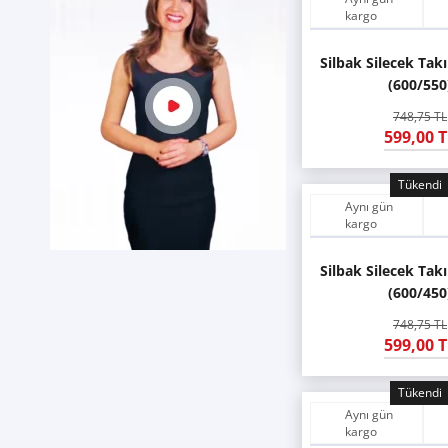
kargo
Silbak Silecek Ta
(600/550
748,75 TL
599,00 T
Tükendi
Aynı gün
kargo
Silbak Silecek Ta
(600/450
748,75 TL
599,00 T
Tükendi
Aynı gün
kargo