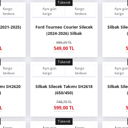
Tükendi
Kargo
Aynı gün
Kargo
Aynı gü
bedava
kargo
bedava
kargo
(2021-2025)
Ford Tourneo Courier Silecek
Silbak Sil
(2024-2026) Silbak
686,25 TL
L
549,00 TL
5
Tükendi
Kargo
Aynı gün
Kargo
Aynı gü
bedava
kargo
bedava
kargo
kımı SH2620
Silbak Silecek Takımı SH2618
Silbak Sil
)
(650/450)
748,75 TL
L
599,00 TL
5
Tükendi
Kargo
Aynı gün
Kargo
Aynı gü