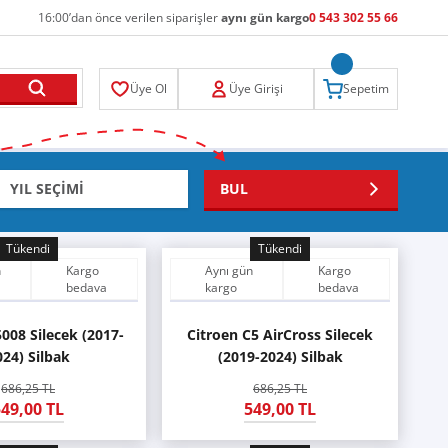
16:00’dan önce verilen siparişler
aynı gün kargo
0 543 302 55 66
Üye Ol
Üye Girişi
Sepetim
BUL
Tükendi
Tükendi
n
Kargo
Aynı gün
Kargo
bedava
kargo
bedava
008 Silecek (2017-
Citroen C5 AirCross Silecek
024) Silbak
(2019-2024) Silbak
686,25 TL
686,25 TL
49,00 TL
549,00 TL