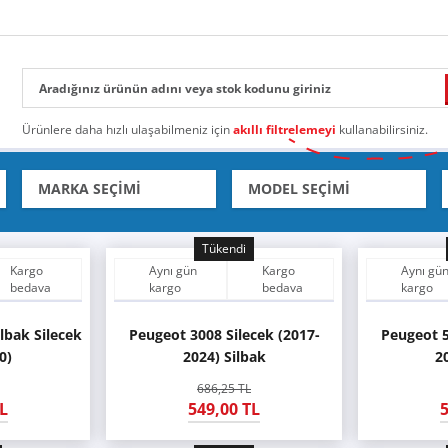
Ürünlere daha hızlı ulaşabilmeniz için
akıllı filtrelemeyi
kullanabilirsiniz.
Tükendi
Kargo
Aynı gün
Kargo
Aynı gü
bedava
kargo
bedava
kargo
lbak Silecek
Peugeot 3008 Silecek (2017-
Peugeot 5
0)
2024) Silbak
2
686,25 TL
L
549,00 TL
5