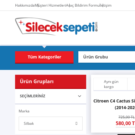
Hakkımızda
Müşteri Hizmetleri
Araç Bildirim Formu
İletişim
Tüm Kategoriler
Ürün Grupları
Aynı gün
kargo
SEÇIMLERINIZ
Citroen C4 Cactus Si
(2014-202
Marka
725,00 TL
580,00 T
Silbak