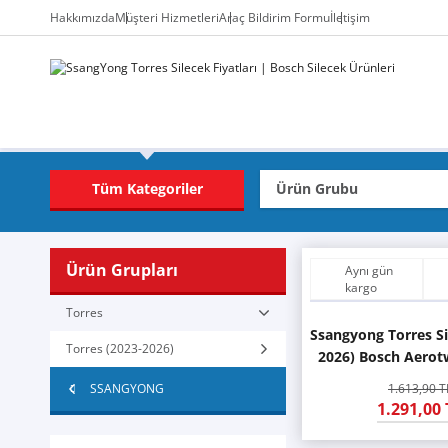
Hakkımızda
Müşteri Hizmetleri
Araç Bildirim Formu
İletişim
Tüm Kategoriler
Ürün Grupları
Aynı gün
kargo
Torres
Ssangyong Torres Si
Torres (2023-2026)
2026) Bosch Aerot
SSANGYONG
1.613,90 T
1.291,00 