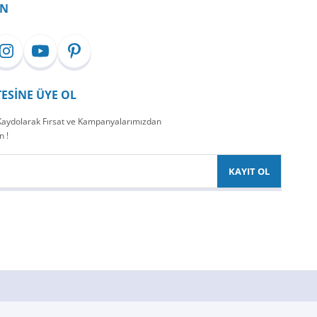
İN
TESİNE ÜYE OL
 Kaydolarak Fırsat ve Kampanyalarımızdan
n !
KAYIT OL