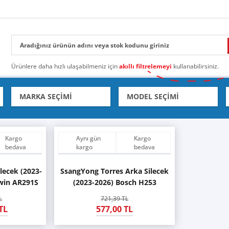
Ürünlere daha hızlı ulaşabilmeniz için
akıllı filtrelemeyi
kullanabilirsiniz.
Kargo
Aynı gün
Kargo
bedava
kargo
bedava
lecek (2023-
SsangYong Torres Arka Silecek
win AR291S
(2023-2026) Bosch H253
L
721,39 TL
TL
577,00 TL