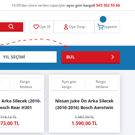
16:00’dan önce verilen siparişler
aynı gün kargo
0 543 302 55 66
Üye Ol
Üye Girişi
Sepetim
BUL
n
Kargo
Aynı gün
Kargo
bedava
kargo
bedava
 Arka Silecek (2010-
Nissan Juke Ön Arka Silecek
Bosch Rear H301
(2010-2016) Bosch Aerotwin
716,12 TL
1.987,70 TL
73,00 TL
1.590,00 TL