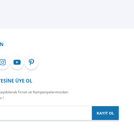
İN
TESİNE ÜYE OL
 Kaydolarak Fırsat ve Kampanyalarımızdan
n !
KAYIT OL