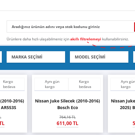
Ürünlere daha hızlı ulaşabilmeniz için
akıllı filtrelemeyi
kullanabilirsiniz.
Kargo
Aynı gün
Kargo
Aynı gü
bedava
kargo
bedava
kargo
 (2010-2016)
Nissan Juke Silecek (2010-2016)
Nissan Juke
 AR553S
Bosch Eco
2025) 
L
764,16 TL
TL
611,00 TL
5