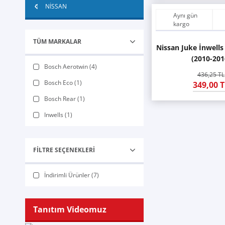
NİSSAN
Aynı gün
kargo
TÜM MARKALAR
Nissan Juke İnwells
(2010-201
Bosch Aerotwin (4)
436,25 TL
Bosch Eco (1)
349,00 T
Bosch Rear (1)
Inwells (1)
FILTRE SEÇENEKLERI
İndirimli Ürünler (7)
Tanıtım Videomuz