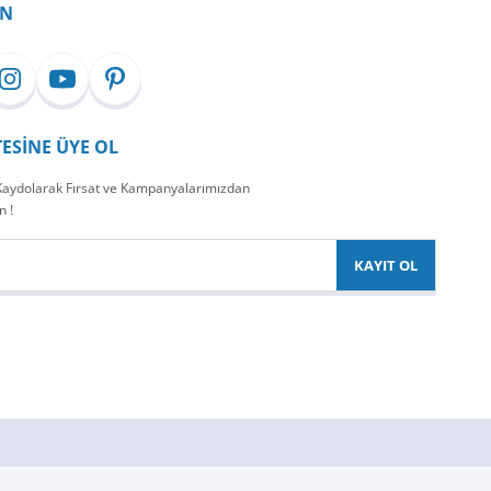
İN
TESİNE ÜYE OL
 Kaydolarak Fırsat ve Kampanyalarımızdan
n !
KAYIT OL