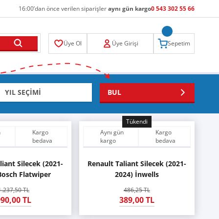
16:00’dan önce verilen siparişler
aynı gün kargo
0 543 302 55 66
Üye Ol
Üye Girişi
Sepetim
BUL
Tükendi
n
Kargo
Aynı gün
Kargo
bedava
kargo
bedava
liant Silecek (2021-
Renault Taliant Silecek (2021-
Bosch Flatwiper
2024) İnwells
1.237,50 TL
486,25 TL
90,00 TL
389,00 TL