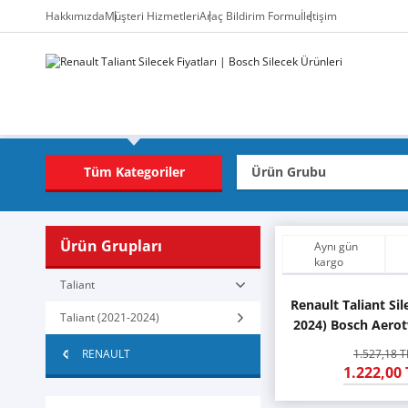
Hakkımızda
Müşteri Hizmetleri
Araç Bildirim Formu
İletişim
Tüm Kategoriler
Ürün Grupları
Aynı gün
kargo
Taliant
Renault Taliant Sil
Taliant (2021-2024)
2024) Bosch Aero
RENAULT
1.527,18 T
1.222,00 