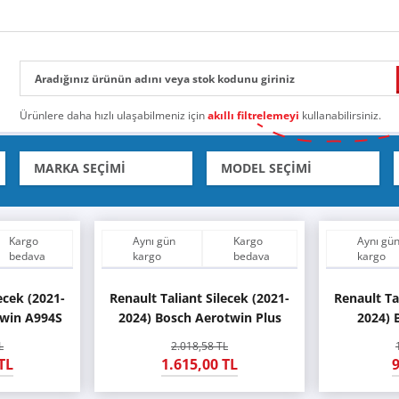
Ürünlere daha hızlı ulaşabilmeniz için
akıllı filtrelemeyi
kullanabilirsiniz.
Kargo
Aynı gün
Kargo
Aynı gü
bedava
kargo
bedava
kargo
ecek (2021-
Renault Taliant Silecek (2021-
Renault Ta
twin A994S
2024) Bosch Aerotwin Plus
2024) 
L
2.018,58 TL
TL
1.615,00 TL
9