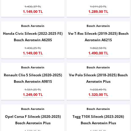
X6
500 X
Sonata
SLK Serisi
Partner
Symbol
Touran
1.436,37 TL
1.611,25 TL
1.149,00 TL
1.289,00 TL
İX
Staria
S Serisi
Kadjar
Touareg
Bosch Aerotwin
Bosch Aerotwin
Honda Civic Silecek (2022-2025 FE)
Vw T-Roc Silecek (2019-2025) Bosch
İX1
Tucson
SPRİNTER
Koleos
Tayron
Bosch Aerotwin A620S
Aerotwin A621S
İX2
Ioniq 5
VANEO
Renault 5
T-Roc
1.436,25 TL
1.862,50 TL
1.149,00 TL
1.490,00 TL
İX3
Ioniq 6
VİANO
Zoe
T-Cross
Bosch Aerotwin
Bosch Aerotwin
Renault Clio 5 Silecek (2020-2025)
Vw Polo Silecek (2018-2025) Bosch
VİTO
Taigo
Bosch Aerotwin A981S
Aerotwin Plus
1.561,25 TL
1.650,49 TL
X Serisi
ID.3
1.249,00 TL
1.320,00 TL
EQA Serisi
ID.4
Bosch Aerotwin
Bosch Aerotwin
Opel Corsa F Silecek (2020-2025)
Togg T10X Silecek (2023-2026)
EQB Serisi
ID.7
Bosch Aerotwin Plus
Bosch Aerotwin Plus