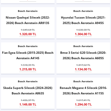
Bosch Aerotwin
Bosch Aerotwin
Nissan Qashqai Silecek (2022-
Hyundai Tucson Silecek (2021-
2026) Bosch Aerotwin AR813S
2025) Bosch Aerotwin A945S
1.649,64 TL
1.630,30 TL
1.320,00 TL
1.304,00 TL
Bosch Aerotwin
Bosch Aerotwin
Fiat Egea Silecek (2015-2025) Bosch
Bmw 3 Serisi G20 Silecek (2020-
Aerotwin A414S
2026) Bosch Aerotwin A605S
1.518,39 TL
1.417,62 TL
1.215,00 TL
1.134,00 TL
Bosch Aerotwin
Bosch Aerotwin
Skoda Superb Silecek (2024-2026)
Renault Megane 4 Silecek (2016-
Bosch Aerotwin A863S
2026) Bosch Aerotwin A115S
1.436,37 TL
1.617,41 TL
1.149,00 TL
1.294,00 TL