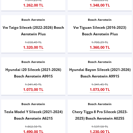
1.577,25 TL
1.685,05 TL
Z
EQC Serisi
1.262,00 TL
1.348,00 TL
EQE Serisi
Bosch Aerotwin
Bosch Aerotwin
Vw Taigo Silecek (2022-2026) Bosch
Vw Tiguan Silecek (2016-2023)
EQS Serisi
Aerotwin Plus
Bosch Aerotwin Plus
1.650,49 TL
1.700,29 TL
1.320,00 TL
1.360,00 TL
Bosch Aerotwin
Bosch Aerotwin
Hyundai i20 Silecek (2021-2026)
Hyundai Bayon Silecek (2021-2026)
Bosch Aerotwin A991S
Bosch Aerotwin A991S
1.341,45 TL
1.341,45 TL
1.073,00 TL
1.073,00 TL
Bosch Aerotwin
Bosch Aerotwin
Tesla Model Y Silecek (2021-2024)
Chery Tiggo 8 Pro Silecek (2023-
Bosch Aerotwin A621S
2025) Bosch Aerotwin A025S
1.862,50 TL
1.537,50 TL
1.490,00 TL
1.230,00 TL