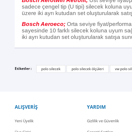
Bosch Aerotwin Retrofit;
Üst seviye fiyat/
sadece çengel tip (U tipi) silecek koluna uy
üzere iki ayrı kutudan set oluşturularak satı
Bosch Aeroeco;
Orta seviye fiyat/performan
sayesinde 10 farklı silecek koluna uyum sağl
iki ayrı kutudan set oluşturularak satışa sun
Etiketler :
polo silecek
polo silecek ölçüleri
vw polo si
ALIŞVERİŞ
YARDIM
Yeni Üyelik
Gizlilik ve Güvenlik