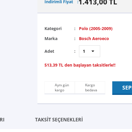
1.413,00 TL
İndirimli Fiyat
Kategori
Polo (2005-2009)
Marka
Bosch Aeroeco
Adet
513,39 TL den başlayan taksitlerle!!
Aynı gün
Kargo
SEP
kargo
bedava
RI
TAKSİT SEÇENEKLERİ