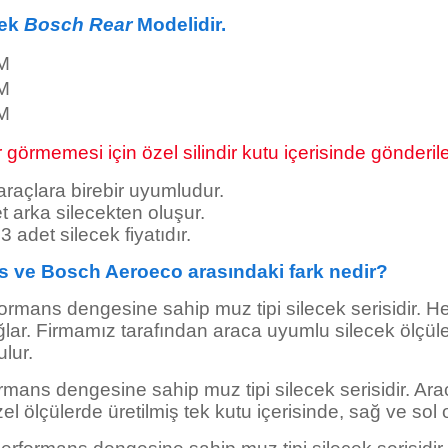
cek
Bosch Rear
Modelidir.
M
M
M
görmemesi için özel silindir kutu içerisinde gönderile
 araçlara birebir uyumludur.
t arka silecekten oluşur.
a 3 adet silecek
fiyatıdır.
s ve Bosch Aeroeco arasındaki fark nedir?
formans dengesine sahip muz tipi silecek serisidir. He
ar. Firmamız tarafından araca uyumlu silecek ölçüleri
ulur.
rmans dengesine sahip muz tipi silecek serisidir. Ara
el ölçülerde üretilmiş tek kutu içerisinde, sağ ve sol 