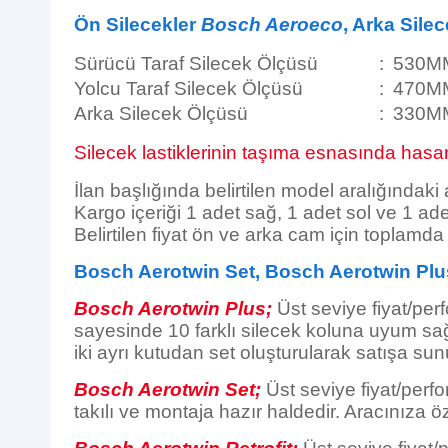
Ön Silecekler
Bosch Aeroeco
, Arka Sile
Sürücü Taraf Silecek Ölçüsü
:
530M
Yolcu Taraf Silecek Ölçüsü
:
470M
Arka Silecek Ölçüsü
:
330M
Silecek lastiklerinin taşıma esnasında hasar 
İlan başlığında belirtilen model aralığındaki
Kargo içeriği 1 adet sağ, 1 adet sol ve 1 ade
Belirtilen fiyat ön ve arka cam için toplamd
Bosch Aerotwin Set, Bosch Aerotwin Plu
Bosch Aerotwin Plus;
Üst seviye fiyat/per
sayesinde 10 farklı silecek koluna uyum sağl
iki ayrı kutudan set oluşturularak satışa sun
Bosch Aerotwin Set;
Üst seviye fiyat/perfo
takılı ve montaja hazır haldedir. Aracınıza öz