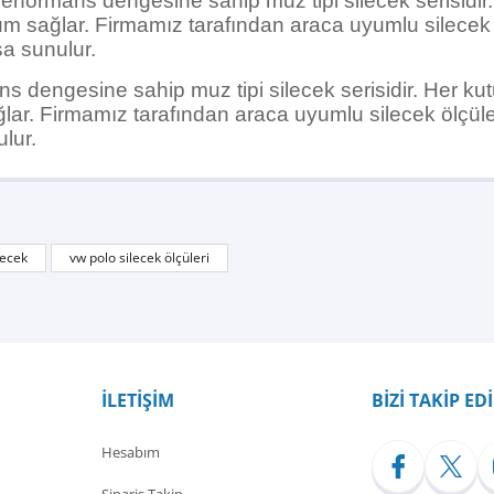
performans dengesine sahip muz tipi silecek serisidir
um sağlar. Firmamız tarafından araca uyumlu silecek öl
şa sunulur.
s dengesine sahip muz tipi silecek serisidir. Her kut
ar. Firmamız tarafından araca uyumlu silecek ölçüleri
ulur.
Bu ürüne ilk yorumu siz yapın!
lecek
vw polo silecek ölçüleri
Yorum Yaz
İLETİŞİM
BİZİ TAKİP ED
Hesabım