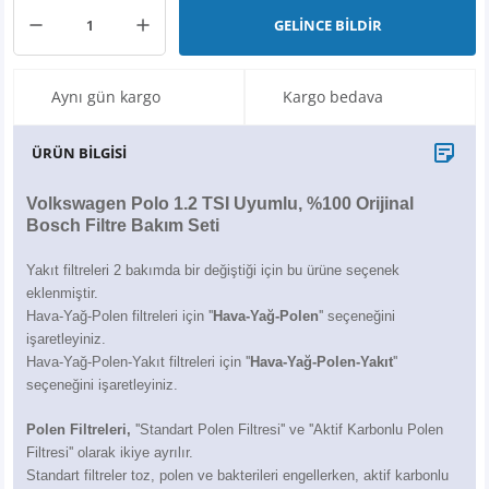
X6
500 X
Sonata
SLK Serisi
Partner
Symbol
Touran
GELİNCE BİLDİR
İX
Staria
S Serisi
Kadjar
Touareg
Aynı gün kargo
Kargo bedava
İX1
Tucson
SPRİNTER
Koleos
Tayron
ÜRÜN BİLGİSİ
İX2
Ioniq 5
VANEO
Renault 5
T-Roc
Volkswagen Polo 1.2 TSI Uyumlu, %100 Orijinal
Bosch Filtre Bakım Seti
İX3
Ioniq 6
VİANO
Zoe
T-Cross
Yakıt filtreleri 2 bakımda bir değiştiği için bu ürüne seçenek
VİTO
Taigo
eklenmiştir.
Hava-Yağ-Polen filtreleri için ''
Hava-Yağ-Polen
'' seçeneğini
X Serisi
ID.3
işaretleyiniz.
Hava-Yağ-Polen-Yakıt filtreleri için ''
Hava-Yağ-Polen-Yakıt
''
seçeneğini işaretleyiniz.
EQA Serisi
ID.4
Polen Filtreleri,
''Standart Polen Filtresi'' ve ''Aktif Karbonlu Polen
EQB Serisi
ID.7
Filtresi'' olarak ikiye ayrılır.
Standart filtreler toz, polen ve bakterileri engellerken, aktif karbonlu