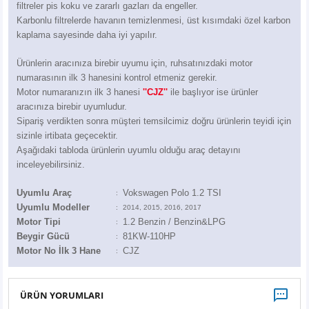
Z
filtreler pis koku ve zararlı gazları da engeller.
EQC Serisi
Karbonlu filtrelerde havanın temizlenmesi, üst kısımdaki özel karbon
kaplama sayesinde daha iyi yapılır.
EQE Serisi
Ürünlerin aracınıza birebir uyumu için, ruhsatınızdaki motor
EQS Serisi
numarasının ilk 3 hanesini kontrol etmeniz gerekir.
Motor numaranızın ilk 3 hanesi
''CJZ''
ile başlıyor ise ürünler
aracınıza birebir uyumludur.
Sipariş verdikten sonra müşteri temsilcimiz doğru ürünlerin teyidi için
sizinle irtibata geçecektir.
Aşağıdaki tabloda ürünlerin uyumlu olduğu araç detayını
inceleyebilirsiniz.
Uyumlu Araç
Vokswagen Polo 1.2 TSI
:
Uyumlu Modeller
:
2014, 2015, 2016, 2017
Motor Tipi
1.2 Benzin / Benzin&LPG
:
Beygir Gücü
81KW-110HP
:
Motor No İlk 3 Hane
CJZ
:
ÜRÜN YORUMLARI