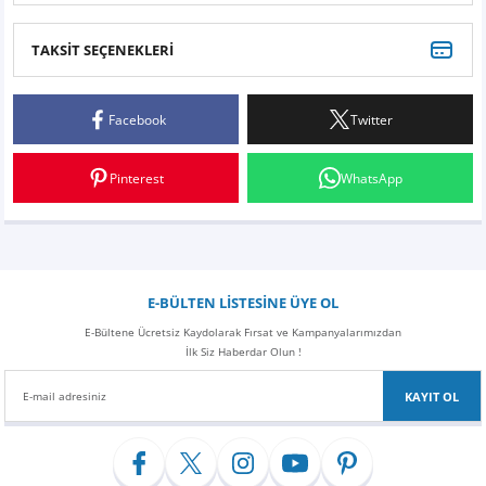
TAKSİT SEÇENEKLERİ
1.2 TSİ POLO 6R
Facebook
Twitter
Bosch filtre seti aldım
Ürünler tam uyumlu
Orijinal ürünler
Pinterest
WhatsApp
Kaliteli ve güvenilir hizmet
Sileceksepeti çok teşekkürler
ERKAN AVAZ | 09/05/2019
E-BÜLTEN LİSTESİNE ÜYE OL
Biraz Daha Özen
E-Bültene Ücretsiz Kaydolarak Fırsat ve Kampanyalarımızdan
İlk Siz Haberdar Olun !
Kargoya verilişi ve gelmesi gerçekten hızlıydı 2 gün içinde elime ulaştı hızınızı
tebrik ediyorum. Fakat çok özensiz bir şekilde paketlenmiş. Polen filtresi
kutusunda değildi kutusunu büküp üstüne atılmış. Hiçbir koruma önlemi
KAYIT OL
alınmamış. Elime ulaştığında kutu ezikti kargo çalışanları üstüne basmış. Evde
olmadığım için geç fark edebildim tutanak tuttururdum yoksa. Neyse ki parçalarda
bir hasar yok. Sizden ricam kimsenin maduriyet yaşamaması adına paketleme
konusunda biraz daha hassas çalışmanız ve kutunun üzerine "DİKKAT KIRILABİLİR!"
ibaresi koymanız. Kargo şirketleri malesef bu konuda vurdum duymaz olduğu için
satın aldığımız malzemelerimiz mallarımız zarar görüyor. Hizmetin kalitesini