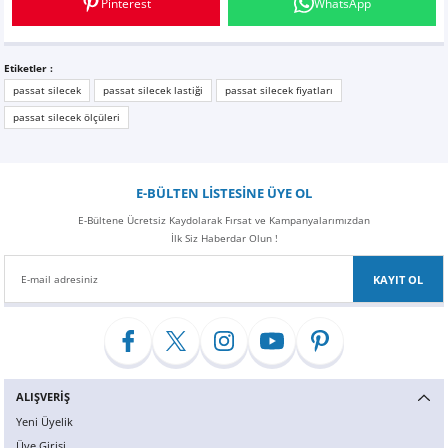
Pinterest
WhatsApp
Z
EQC Serisi
EQE Serisi
Etiketler :
passat silecek
passat silecek lastiği
passat silecek fiyatları
EQS Serisi
passat silecek ölçüleri
E-BÜLTEN LİSTESİNE ÜYE OL
E-Bültene Ücretsiz Kaydolarak Fırsat ve Kampanyalarımızdan
İlk Siz Haberdar Olun !
KAYIT OL
ALIŞVERİŞ
Yeni Üyelik
Üye Girişi