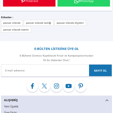
Pinterest
WhatsApp
Z
EQC Serisi
EQE Serisi
Etiketler :
passat silecek
passat silecek lastiği
passat silecek ölçüleri
EQS Serisi
passat silecek takımı
E-BÜLTEN LİSTESİNE ÜYE OL
E-Bültene Ücretsiz Kaydolarak Fırsat ve Kampanyalarımızdan
İlk Siz Haberdar Olun !
KAYIT OL
ALIŞVERİŞ
Yeni Üyelik
Üye Girişi