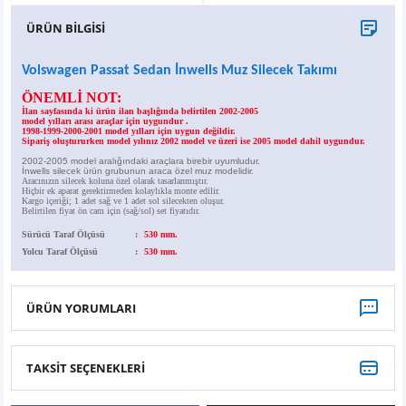
X6
500 X
Sonata
SLK Serisi
Partner
Symbol
Touran
ÜRÜN BİLGİSİ
İX
Staria
S Serisi
Kadjar
Touareg
Volswagen Passat Sedan İnwells Muz Silecek Takımı
ÖNEMLİ NOT:
İX1
Tucson
SPRİNTER
Koleos
Tayron
İlan sayfasında ki ürün ilan başlığında belirtilen 2002-2005
model yılları arası araçlar için uygundur .
1998-1999-2000-2001 model yılları için uygun değildir.
Sipariş oluştururken model yılınız 2002 model ve üzeri ise 2005 model dahil uygundur.
İX2
Ioniq 5
VANEO
Renault 5
T-Roc
2002-2005 model aralığındaki araçlara birebir uyumludur.
İnwells silecek ürün grubunun araca özel muz modelidir.
Aracınızın silecek koluna özel olarak tasarlanmıştır.
İX3
Ioniq 6
VİANO
Zoe
T-Cross
Hiçbir ek aparat gerektirmeden kolaylıkla monte edilir.
Kargo içeriği; 1 adet sağ ve 1 adet sol silecekten oluşur.
Belirtilen fiyat ön cam için (sağ/sol) set fiyatıdır.
Sürücü Taraf Ölçüsü
:
530 mm.
VİTO
Taigo
Yolcu Taraf Ölçüsü
:
530 mm.
X Serisi
ID.3
ÜRÜN YORUMLARI
EQA Serisi
ID.4
TAKSİT SEÇENEKLERİ
EQB Serisi
ID.7
Bu ürüne ilk yorumu siz yapın!