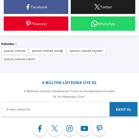
Z
EQC Serisi
Facebook
Twitter
Yorum Yaz
EQE Serisi
Pinterest
WhatsApp
EQS Serisi
Etiketler :
passat silecek
passat silecek lastiği
passat silecek ölçüleri
passat silecek takımı
E-BÜLTEN LİSTESİNE ÜYE OL
E-Bültene Ücretsiz Kaydolarak Fırsat ve Kampanyalarımızdan
İlk Siz Haberdar Olun !
KAYIT OL