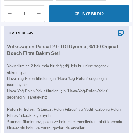
X6
500 X
Sonata
SLK Serisi
Partner
Symbol
Touran
GELİNCE BİLDİR
İX
Staria
S Serisi
Kadjar
Touareg
ÜRÜN BİLGİSİ
İX1
Tucson
SPRİNTER
Koleos
Tayron
Volkswagen Passat 2.0 TDI Uyumlu, %100 Orijinal
İX2
Ioniq 5
VANEO
Renault 5
T-Roc
Bosch Filtre Bakım Seti
İX3
Ioniq 6
VİANO
Zoe
T-Cross
Yakıt filtreleri 2 bakımda bir değiştiği için bu ürüne seçenek
eklenmiştir.
VİTO
Taigo
Hava-Yağ-Polen filtreleri için ''
Hava-Yağ-Polen
'' seçeneğini
işaretleyiniz.
Hava-Yağ-Polen-Yakıt filtreleri için ''
Hava-Yağ-Polen-Yakıt
''
X Serisi
ID.3
seçeneğini işaretleyiniz.
EQA Serisi
ID.4
Polen Filtreleri,
''Standart Polen Filtresi'' ve ''Aktif Karbonlu Polen
Filtresi'' olarak ikiye ayrılır.
EQB Serisi
ID.7
Standart filtreler toz, polen ve bakterileri engellerken, aktif karbonlu
filtreler pis koku ve zararlı gazları da engeller.