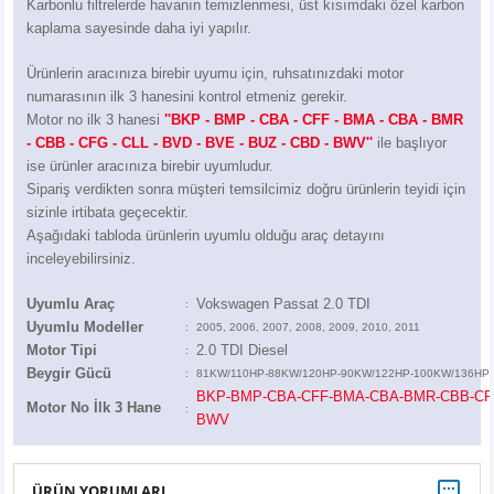
Karbonlu filtrelerde havanın temizlenmesi, üst kısımdaki özel karbon
Z
EQC Serisi
kaplama sayesinde daha iyi yapılır.
EQE Serisi
Ürünlerin aracınıza birebir uyumu için, ruhsatınızdaki motor
numarasının ilk 3 hanesini kontrol etmeniz gerekir.
EQS Serisi
Motor no ilk 3 hanesi
''BKP - BMP - CBA - CFF - BMA - CBA - BMR
- CBB - CFG - CLL - BVD - BVE - BUZ - CBD - BWV''
ile başlıyor
ise ürünler aracınıza birebir uyumludur.
Sipariş verdikten sonra müşteri temsilcimiz doğru ürünlerin teyidi için
sizinle irtibata geçecektir.
Aşağıdaki tabloda ürünlerin uyumlu olduğu araç detayını
inceleyebilirsiniz.
Uyumlu Araç
Vokswagen Passat 2.0 TDI
:
Uyumlu Modeller
:
2005, 2006, 2007, 2008, 2009, 2010, 2011
Motor Tipi
2.0 TDI Diesel
:
Beygir Gücü
:
81KW/110HP-88KW/120HP-90KW/122HP-100KW/136HP
BKP-BMP-CBA-CFF-BMA-CBA-BMR-CBB-CF
Motor No İlk 3 Hane
:
BWV
ÜRÜN YORUMLARI