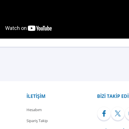
Bu ürüne ilk yorumu siz yapın!
Yorum Yaz
İLETİŞİM
BİZİ TAKİP ED
Hesabım
Sipariş Takip