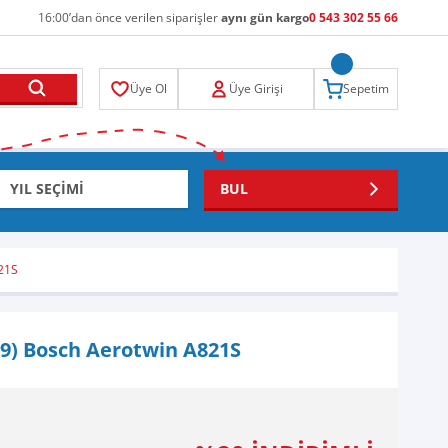
16:00’dan önce verilen siparişler
aynı gün kargo
0 543 302 55 66
Üye Ol
Üye Girişi
Sepetim
BUL
821S
19) Bosch Aerotwin A821S