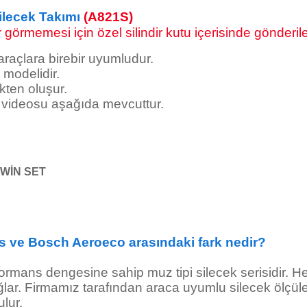
ilecek Takımı
(A821S)
görmemesi için özel silindir kutu içerisinde gönderile
 araçlara birebir uyumludur.
modelidir.
kten oluşur.
j videosu aşağıda mevcuttur.
WİN SET
s ve Bosch Aeroeco arasındaki fark nedir?
formans dengesine sahip muz tipi silecek serisidir. He
ar. Firmamız tarafından araca uyumlu silecek ölçüleri
ulur.