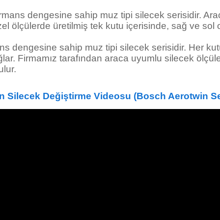
rmans dengesine sahip muz tipi silecek serisidir. Ara
el ölçülerde üretilmiş tek kutu içerisinde, sağ ve sol 
s dengesine sahip muz tipi silecek serisidir. Her kut
ar. Firmamız tarafından araca uyumlu silecek ölçüleri
ulur.
n Silecek Değiştirme Videosu
(Bosch Aerotwin Se