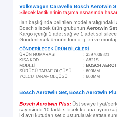
Volkswagen Caravelle Bosch Aerotwin S
Silecek lastiklerinin taşıma esnasında hasar 
İlan başlığında belirtilen model aralığındaki
Bosch silecek ürün grubunun
Aerotwin Set
Kargo içeriği 1 adet sağ ve 1 adet sol silece
Gönderilecek ürünün tüm bilgileri ve monta
GÖNDERİLECEK ÜRÜN BİLGİLERİ
ÜRÜN NUMARASI
:
3397009821
KISA KOD
:
A821S
MODELİ
:
BOSCH AEROT
SÜRÜCÜ TARAF ÖLÇÜSÜ
:
600MM
YOLCU TARAF ÖLÇÜSÜ
:
600MM
Bosch Aerotwin Set, Bosch Aerotwin Plu
Bosch Aerotwin Plus;
Üst seviye fiyat/per
sayesinde 10 farklı silecek koluna uyum sağl
iki ayrı kutudan set oluşturularak satışa sun