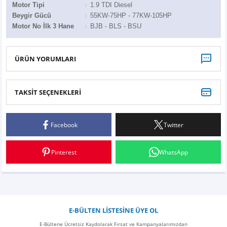
Z
EQC Serisi
Motor Tipi
1.9 TDI Diesel
:
Beygir Gücü
55KW-75HP - 77KW-105HP
:
Motor No İlk 3 Hane
BJB - BLS - BSU
:
EQE Serisi
EQS Serisi
ÜRÜN YORUMLARI
TAKSİT SEÇENEKLERİ
Bu ürüne ilk yorumu siz yapın!
Facebook
Twitter
Yorum Yaz
Pinterest
WhatsApp
E-BÜLTEN LİSTESİNE ÜYE OL
E-Bültene Ücretsiz Kaydolarak Fırsat ve Kampanyalarımızdan