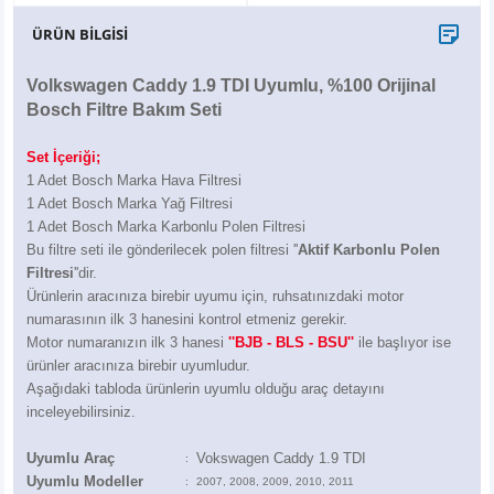
X6
500 X
Sonata
SLK Serisi
Partner
Symbol
Touran
ÜRÜN BİLGİSİ
İX
Staria
S Serisi
Kadjar
Touareg
Volkswagen Caddy 1.9 TDI Uyumlu, %100 Orijinal
Bosch Filtre Bakım Seti
İX1
Tucson
SPRİNTER
Koleos
Tayron
Set İçeriği;
İX2
Ioniq 5
VANEO
Renault 5
T-Roc
1 Adet Bosch Marka Hava Filtresi
1 Adet Bosch Marka Yağ Filtresi
1 Adet Bosch Marka Karbonlu Polen Filtresi
İX3
Ioniq 6
VİANO
Zoe
T-Cross
Bu filtre seti ile gönderilecek polen filtresi ''
Aktif Karbonlu Polen
Filtresi
''dir.
VİTO
Taigo
Ürünlerin aracınıza birebir uyumu için, ruhsatınızdaki motor
numarasının ilk 3 hanesini kontrol etmeniz gerekir.
X Serisi
ID.3
Motor numaranızın ilk 3 hanesi
''BJB - BLS - BSU''
ile başlıyor ise
ürünler aracınıza birebir uyumludur.
Aşağıdaki tabloda ürünlerin uyumlu olduğu araç detayını
EQA Serisi
ID.4
inceleyebilirsiniz.
EQB Serisi
ID.7
Uyumlu Araç
Vokswagen Caddy 1.9 TDI
:
Uyumlu Modeller
:
2007, 2008, 2009, 2010, 2011