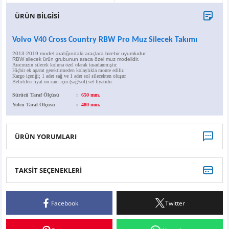
X6
500 X
Sonata
SLK Serisi
Partner
Symbol
Touran
ÜRÜN BİLGİSİ
İX
Staria
S Serisi
Kadjar
Touareg
Volvo V40 Cross Country RBW Pro Muz Silecek Takımı
2013-2019 model aralığındaki araçlara birebir uyumludur.
İX1
Tucson
SPRİNTER
Koleos
Tayron
RBW silecek ürün grubunun araca özel muz modelidir.
Aracınızın silecek koluna özel olarak tasarlanmıştır.
Hiçbir ek aparat gerektirmeden kolaylıkla monte edilir.
Kargo içeriği; 1 adet sağ ve 1 adet sol silecekten oluşur.
Belirtilen fiyat ön cam için (sağ/sol) set fiyatıdır.
İX2
Ioniq 5
VANEO
Renault 5
T-Roc
Sürücü Taraf Ölçüsü
:
650 mm.
Yolcu Taraf Ölçüsü
:
480 mm.
İX3
Ioniq 6
VİANO
Zoe
T-Cross
VİTO
Taigo
ÜRÜN YORUMLARI
X Serisi
ID.3
TAKSİT SEÇENEKLERİ
Bu ürüne ilk yorumu siz yapın!
EQA Serisi
ID.4
Facebook
Twitter
Yorum Yaz
EQB Serisi
ID.7