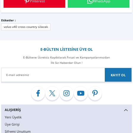
Pinterest
WhatsApp
Z
EQC Serisi
EQE Serisi
Etiketler :
volvo v40 cross country silecek
EQS Serisi
E-BÜLTEN LİSTESİNE ÜYE OL
E-Bültene Ücretsiz Kaydolarak Fırsat ve Kampanyalarımızdan
İlk Siz Haberdar Olun !
KAYIT OL
ALIŞVERİŞ
Yeni Üyelik
Üye Girişi
Şifremi Unuttum