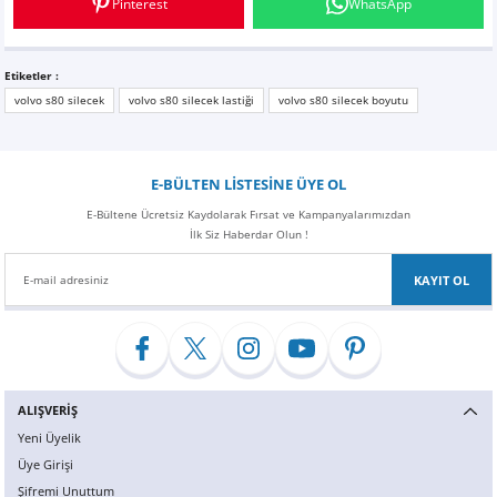
Pinterest
WhatsApp
Z
EQC Serisi
EQE Serisi
Etiketler :
volvo s80 silecek
volvo s80 silecek lastiği
volvo s80 silecek boyutu
EQS Serisi
E-BÜLTEN LİSTESİNE ÜYE OL
E-Bültene Ücretsiz Kaydolarak Fırsat ve Kampanyalarımızdan
İlk Siz Haberdar Olun !
KAYIT OL
ALIŞVERİŞ
Yeni Üyelik
Üye Girişi
Şifremi Unuttum