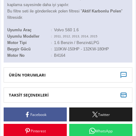
Z
EQC Serisi
kaplama sayesinde daha iyi yapılır.
Bu filtre seti ile gönderilecek polen filtresi ''
Aktif Karbonlu Polen
''
filtresidir.
EQE Serisi
Uyumlu Araç
Volvo S60 1.6
:
EQS Serisi
Uyumlu Modeller
:
2011, 2012, 2013, 2014, 2015
Motor Tipi
1.6 Benzin / Benzin&LPG
:
Beygir Gücü
110KW-150HP - 132
KW-180HP
:
Motor No
B4164
:
ÜRÜN YORUMLARI
TAKSİT SEÇENEKLERİ
Bu ürüne ilk yorumu siz yapın!
Facebook
Twitter
Yorum Yaz
Pinterest
WhatsApp