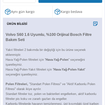
X6
500 X
Sonata
SLK Serisi
Partner
Symbol
Touran
Aynı gün kargo
Kargo bedava
İX
Staria
S Serisi
Kadjar
Touareg
ÜRÜN BİLGİSİ
İX1
Tucson
SPRİNTER
Koleos
Tayron
Volvo S60 1.6 Uyumlu, %100 Orijinal Bosch Filtre
İX2
Ioniq 5
VANEO
Renault 5
T-Roc
Bakım Seti
İX3
Ioniq 6
VİANO
Zoe
T-Cross
Yakıt filtreleri 2 bakımda bir değiştiği için bu ürüne seçenek
eklenmiştir.
Hava-Yağ-Polen filtreleri için ''
Hava-Yağ-Polen
'' seçeneğini
VİTO
Taigo
işaretleyiniz.
Hava-Yağ-Polen-Yakıt filtreleri için ''
Hava-Yağ-Polen-Yakıt
''
X Serisi
ID.3
seçeneğini işaretleyiniz.
Polen Filtreleri,
''Standart Polen Filtresi'' ve ''Aktif Karbonlu Polen
EQA Serisi
ID.4
Filtresi'' olarak ikiye ayrılır.
Standart filtreler toz, polen ve bakterileri engellerken, aktif karbonlu
EQB Serisi
ID.7
filtreler pis koku ve zararlı gazları da engeller.
Karbonlu filtrelerde havanın temizlenmesi, üst kısımdaki özel karbon