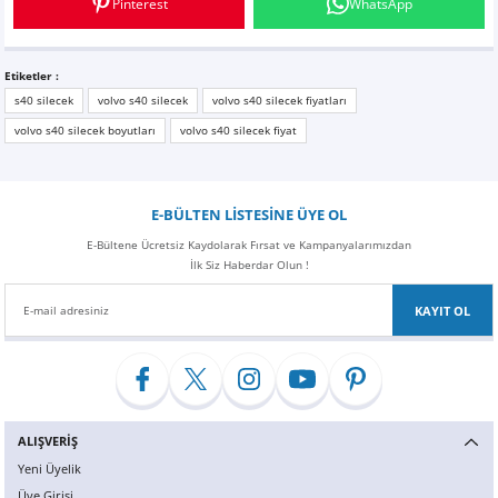
konuda "tek geçerim".Sipariş veriyorum, 10 dakika sonra kargoya verildi mesajı
Pinterest
WhatsApp
Z
EQC Serisi
geliyor :) Hız, uygun fiyat ve ürün kalitesi için teşekkürler
F... Ç... | 15/02/2021
EQE Serisi
Etiketler :
s40 silecek
volvo s40 silecek
volvo s40 silecek fiyatları
Yorum Yaz
EQS Serisi
volvo s40 silecek boyutları
volvo s40 silecek fiyat
E-BÜLTEN LİSTESİNE ÜYE OL
E-Bültene Ücretsiz Kaydolarak Fırsat ve Kampanyalarımızdan
İlk Siz Haberdar Olun !
KAYIT OL
ALIŞVERİŞ
Yeni Üyelik
Üye Girişi