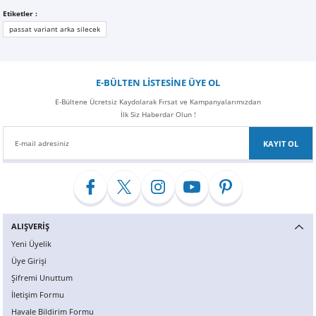
Z
EQC Serisi
Etiketler :
passat variant arka silecek
EQE Serisi
EQS Serisi
E-BÜLTEN LİSTESİNE ÜYE OL
E-Bültene Ücretsiz Kaydolarak Fırsat ve Kampanyalarımızdan
İlk Siz Haberdar Olun !
KAYIT OL
ALIŞVERİŞ
Yeni Üyelik
Üye Girişi
Şifremi Unuttum
İletişim Formu
Havale Bildirim Formu