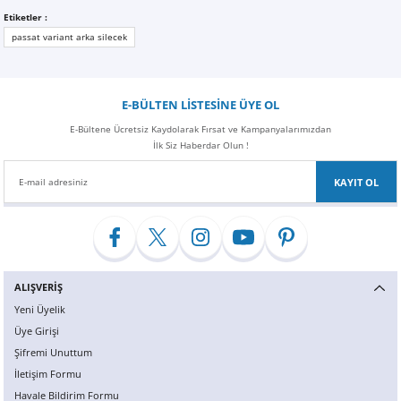
Z
EQC Serisi
Etiketler :
passat variant arka silecek
EQE Serisi
EQS Serisi
E-BÜLTEN LİSTESİNE ÜYE OL
E-Bültene Ücretsiz Kaydolarak Fırsat ve Kampanyalarımızdan
İlk Siz Haberdar Olun !
KAYIT OL
ALIŞVERİŞ
Yeni Üyelik
Üye Girişi
Şifremi Unuttum
İletişim Formu
Havale Bildirim Formu