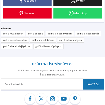
Facebook
Twitter
Yorum Yaz
Pinterest
WhatsApp
Etiketler :
golf 6 muz silecek
golf 6 silecek
golf 6 silecek fiyatları
golf 6 silecek lastiği
golf 6 silecek ölçüleri
golf 6 silecek takımı
golf 6 silecek ölçüsü
golf 6 silecek değiştirme
golf 6 silecek süpürgesi
E-BÜLTEN LİSTESİNE ÜYE OL
E-Bültene Ücretsiz Kaydolarak Fırsat ve Kampanyalarımızdan
İlk Siz Haberdar Olun !
KAYIT OL