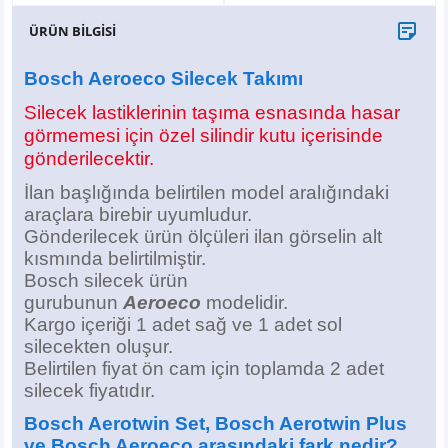
X6
500 X
Sonata
SLK Serisi
Partner
Symbol
Touran
ÜRÜN BİLGİSİ
İX
Staria
S Serisi
Kadjar
Touareg
Bosch Aeroeco Silecek Takımı
Silecek lastiklerinin taşıma esnasında hasar
İX1
Tucson
SPRİNTER
Koleos
Tayron
görmemesi için özel silindir kutu içerisinde
gönderilecektir.
İX2
Ioniq 5
VANEO
Renault 5
T-Roc
İlan başlığında belirtilen model aralığındaki
araçlara birebir uyumludur.
İX3
Ioniq 6
VİANO
Zoe
T-Cross
Gönderilecek ürün ölçüleri ilan görselin alt
kısmında belirtilmiştir.
VİTO
Taigo
Bosch silecek ürün
gurubunun
Aeroeco
modelidir.
X Serisi
ID.3
Kargo içeriği 1 adet sağ ve 1 adet sol
silecekten oluşur.
EQA Serisi
ID.4
Belirtilen fiyat ön cam için toplamda 2 adet
silecek
fiyatıdır.
EQB Serisi
ID.7
Bosch Aerotwin Set, Bosch Aerotwin Plus
ve Bosch Aeroeco arasındaki fark nedir?