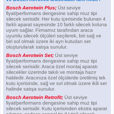
Z
EQC Serisi
Bosch Aerotwin Plus;
Üst seviye
fiyat/performans dengesine sahip muz tipi
EQE Serisi
silecek serisidir. Her kutu içerisinde bulunan 4
farklı aparat sayesinde 10 farklı silecek koluna
EQS Serisi
uyum sağlar. Firmamız tarafından araca
uyumlu silecek ölçüleri seçilerek, biri sağ ve
biri sol olmak üzere iki ayrı kutudan set
oluşturularak satışa sunulur.
Bosch Aerotwin Set;
Üst seviye
fiyat/performans dengesine sahip muz tipi
silecek serisidir. Araca özel montaj aparatı
silecekler üzerinde takılı ve montaja hazır
haldedir. Aracınıza özel ölçülerde üretilmiş tek
kutu içerisinde, sağ ve sol olmak üzere ikili set
halinde satışa sunulur.
Bosch Aerotwin Retrofit;
Üst seviye
fiyat/performans dengesine sahip muz tipi
silecek serisidir. Kutu içerisinden ekstra aparat