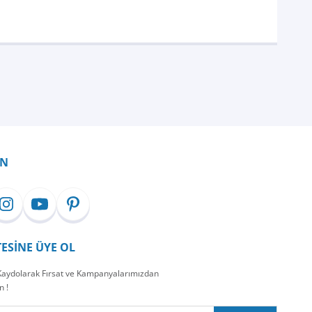
İN
TESİNE ÜYE OL
 Kaydolarak Fırsat ve Kampanyalarımızdan
n !