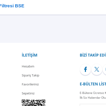
iltresi BSE
Bu ürüne ilk yorumu siz yapın!
Yorum Yaz
İLETİŞİM
BİZİ TAKİP ED
Hesabım
Sipariş Takip
E-BÜLTEN LİS
Favorileriniz
E-Bültene Ücretsiz
Sepetiniz
İlk Siz Haberdar Olu