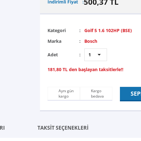
500,37 TL
İndirimli Fiyat
Kategori
Golf 5 1.6 102HP (BSE)
Marka
Bosch
Adet
181,80 TL den başlayan taksitlerle!!
Aynı gün
Kargo
SEP
kargo
bedava
RI
TAKSİT SEÇENEKLERİ