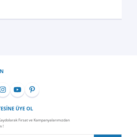
İN
TESİNE ÜYE OL
 Kaydolarak Fırsat ve Kampanyalarımızdan
n !