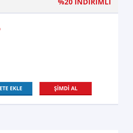
%20 İNDİRİMLİ
)
ETE EKLE
ŞİMDİ AL