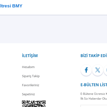
iltresi BMY
Bu ürüne ilk yorumu siz yapın!
Yorum Yaz
İLETİŞİM
BİZİ TAKİP ED
Hesabım
Sipariş Takip
E-BÜLTEN LİS
Favorileriniz
E-Bültene Ücretsiz
Sepetiniz
İlk Siz Haberdar Olu