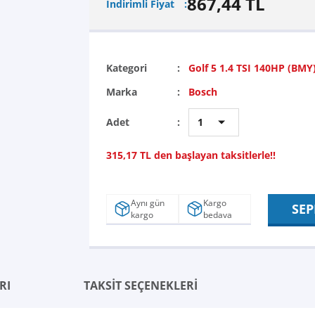
867,44 TL
İndirimli Fiyat
Kategori
Golf 5 1.4 TSI 140HP (BMY
Marka
Bosch
Adet
315,17 TL den başlayan taksitlerle!!
Aynı gün
Kargo
SEP
kargo
bedava
RI
TAKSİT SEÇENEKLERİ