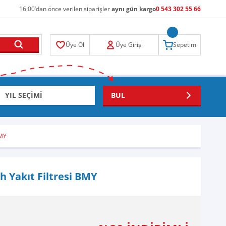
16:00’dan önce verilen siparişler
aynı gün kargo
0 543 302 55 66
Üye Ol
Üye Girişi
Sepetim
BUL
BMY
h Yakıt Filtresi BMY