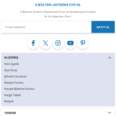
Z
EQC Serisi
E-BÜLTEN LİSTESİNE ÜYE OL
E-Bültene Ücretsiz Kaydolarak Fırsat ve Kampanyalarımızdan
EQE Serisi
İlk Siz Haberdar Olun !
KAYIT OL
EQS Serisi
ALIŞVERİŞ
Yeni Üyelik
Üye Girişi
Şifremi Unuttum
İletişim Formu
Havale Bildirim Formu
Kargo Takibi
İletişim
YARDIM