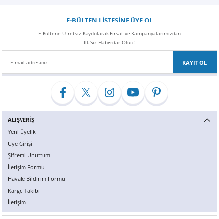
Z
EQC Serisi
E-BÜLTEN LİSTESİNE ÜYE OL
EQE Serisi
E-Bültene Ücretsiz Kaydolarak Fırsat ve Kampanyalarımızdan
İlk Siz Haberdar Olun !
EQS Serisi
KAYIT OL
ALIŞVERİŞ
Yeni Üyelik
Üye Girişi
Şifremi Unuttum
İletişim Formu
Havale Bildirim Formu
Kargo Takibi
İletişim