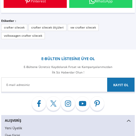
Pinterest
WhatsApp
Z
EQC Serisi
EQE Serisi
Etiketler :
crafter silecek
crafter silecek ölçüleri
vw crafter silecek
EQS Serisi
volkswagen crafter silecek
E-BÜLTEN LİSTESİNE ÜYE OL
E-Bültene Ücretsiz Kaydolarak Fırsat ve Kampanyalarımızdan
İlk Siz Haberdar Olun !
KAYIT OL
ALIŞVERİŞ
Yeni Üyelik
Üye Girişi