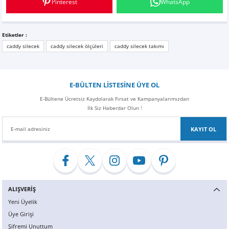
Pinterest
WhatsApp
Z
EQC Serisi
EQE Serisi
Etiketler :
caddy silecek
caddy silecek ölçüleri
caddy silecek takımı
EQS Serisi
E-BÜLTEN LİSTESİNE ÜYE OL
E-Bültene Ücretsiz Kaydolarak Fırsat ve Kampanyalarımızdan
İlk Siz Haberdar Olun !
KAYIT OL
ALIŞVERİŞ
Yeni Üyelik
Üye Girişi
Şifremi Unuttum