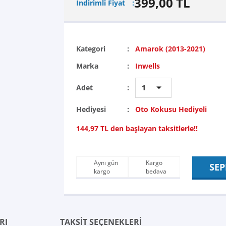
399,00 TL
İndirimli Fiyat
Kategori
Amarok (2013-2021)
Marka
Inwells
Adet
Hediyesi
Oto Kokusu Hediyeli
144,97 TL den başlayan taksitlerle!!
Aynı gün
Kargo
SEP
kargo
bedava
RI
TAKSİT SEÇENEKLERİ