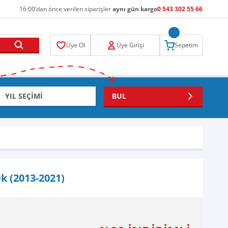
16:00’dan önce verilen siparişler
aynı gün kargo
0 543 302 55 66
Üye Ol
Üye Girişi
Sepetim
BUL
k (2013-2021)