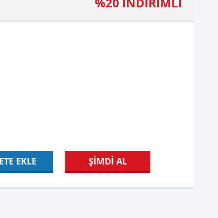
%20 İNDİRİMLİ
ETE EKLE
ŞİMDİ AL