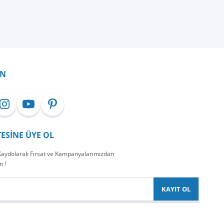
İN
TESİNE ÜYE OL
 Kaydolarak Fırsat ve Kampanyalarımızdan
n !
KAYIT OL