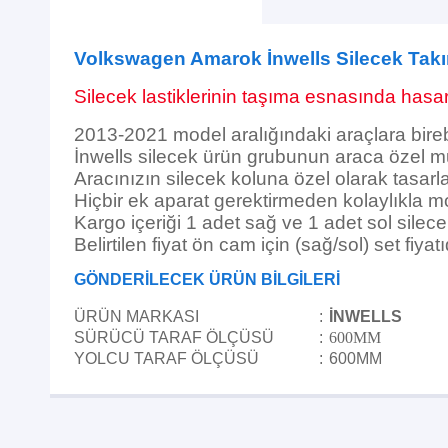
Volkswagen Amarok İnwells Silecek Tak
Silecek lastiklerinin taşıma esnasında hasar 
2013-2021 model aralığındaki araçlara bire
İnwells silecek ürün grubunun araca özel m
Aracınızın silecek koluna özel olarak tasarla
Hiçbir ek aparat gerektirmeden kolaylıkla mon
Kargo içeriği 1 adet sağ ve 1 adet sol silece
Belirtilen fiyat ön cam için (sağ/sol) set fiyatı
GÖNDERİLECEK ÜRÜN BİLGİLERİ
ÜRÜN MARKASI
:
İNWELLS
SÜRÜCÜ TARAF ÖLÇÜSÜ
:
600MM
YOLCU TARAF ÖLÇÜSÜ
:
600MM