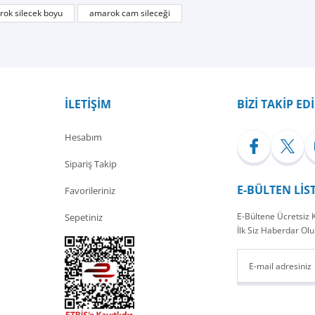
Bu ürüne ilk yorumu siz yapın!
ok silecek boyu
amarok cam sileceği
Yorum Yaz
İLETİŞİM
BİZİ TAKİP ED
Hesabım
Sipariş Takip
E-BÜLTEN LİS
Favorileriniz
E-Bültene Ücretsiz
Sepetiniz
İlk Siz Haberdar Olu