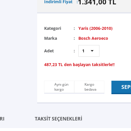
1.341,00 TL
İndirimli Fiyat
Kategori
Yaris (2006-2010)
Marka
Bosch Aeroeco
Adet
487,23 TL den başlayan taksitlerle!!
Aynı gün
Kargo
SEP
kargo
bedava
RI
TAKSİT SEÇENEKLERİ