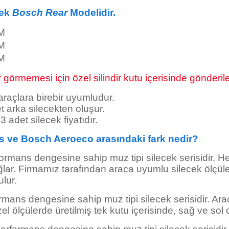
cek
Bosch Rear
Modelidir.
M
M
M
görmemesi için özel silindir kutu içerisinde gönderile
 araçlara birebir uyumludur.
t arka silecekten oluşur.
a 3 adet silecek
fiyatıdır.
s ve Bosch Aeroeco arasındaki fark nedir?
formans dengesine sahip muz tipi silecek serisidir. He
ar. Firmamız tarafından araca uyumlu silecek ölçüleri
ulur.
rmans dengesine sahip muz tipi silecek serisidir. Ara
el ölçülerde üretilmiş tek kutu içerisinde, sağ ve sol 