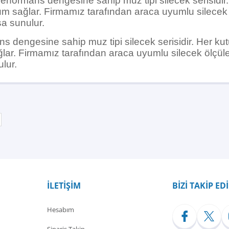
performans dengesine sahip muz tipi silecek serisidir
um sağlar. Firmamız tarafından araca uyumlu silecek öl
şa sunulur.
s dengesine sahip muz tipi silecek serisidir. Her kut
ar. Firmamız tarafından araca uyumlu silecek ölçüleri
ulur.
Bu ürüne ilk yorumu siz yapın!
Yorum Yaz
İLETİŞİM
BİZİ TAKİP ED
Hesabım