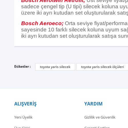
Bosch Aerotwin Retrofit;
Üst seviye fiyat/
sadece çengel tip (U tipi) silecek koluna uy
üzere iki ayrı kutudan set oluşturularak satı
Bosch Aeroeco;
Orta seviye fiyat/performan
sayesinde 10 farklı silecek koluna uyum sağl
iki ayrı kutudan set oluşturularak satışa sun
Etiketler :
toyota yaris silecek
toyota yaris silecek ölçüleri
ALIŞVERİŞ
YARDIM
Yeni Üyelik
Gizlilik ve Güvenlik