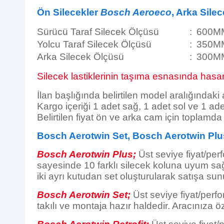
Ön Silecekler
Bosch Aeroeco
, Arka Sile
Sürücü Taraf Silecek Ölçüsü
:
600M
Yolcu Taraf Silecek Ölçüsü
:
350M
Arka Silecek Ölçüsü
:
300M
Silecek lastiklerinin taşıma esnasında hasar 
İlan başlığında belirtilen model aralığındaki
Kargo içeriği 1 adet sağ, 1 adet sol ve 1 ade
Belirtilen fiyat ön ve arka cam için toplamd
Bosch Aerotwin Set, Bosch Aerotwin Plu
Bosch Aerotwin Plus;
Üst seviye fiyat/per
sayesinde 10 farklı silecek koluna uyum sağl
iki ayrı kutudan set oluşturularak satışa sun
Bosch Aerotwin Set;
Üst seviye fiyat/perfo
takılı ve montaja hazır haldedir. Aracınıza öz