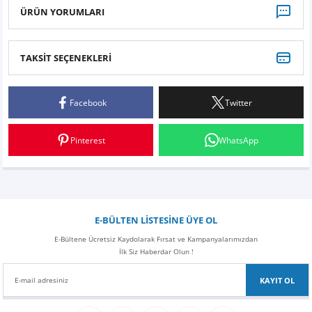
Z
EQC Serisi
ÜRÜN YORUMLARI
EQE Serisi
TAKSİT SEÇENEKLERİ
Bu ürüne ilk yorumu siz yapın!
EQS Serisi
Facebook
Twitter
Yorum Yaz
Pinterest
WhatsApp
E-BÜLTEN LİSTESİNE ÜYE OL
E-Bültene Ücretsiz Kaydolarak Fırsat ve Kampanyalarımızdan
İlk Siz Haberdar Olun !
KAYIT OL