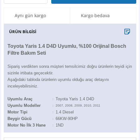
X6
500 X
Sonata
SLK Serisi
Partner
Symbol
Touran
Aynı gün kargo
Kargo bedava
İX
Staria
S Serisi
Kadjar
Touareg
ÜRÜN BİLGİSİ
İX1
Tucson
SPRİNTER
Koleos
Tayron
Toyota Yaris 1.4 D4D Uyumlu, %100 Orijinal Bosch
İX2
Ioniq 5
VANEO
Renault 5
T-Roc
Filtre Bakım Seti
İX3
Ioniq 6
VİANO
Zoe
T-Cross
Sipariş verdikten sonra müşteri temsilcimiz doğru ürünlerin teyidi için
sizinle irtibata geçecektir.
Aşağıdaki tabloda ürünlerin uyumlu olduğu araç detayını
VİTO
Taigo
inceleyebilirsiniz.
X Serisi
ID.3
Uyumlu Araç
Toyota Yaris 1.4 D4D
:
Uyumlu Modeller
:
2007, 2008, 2009, 2010, 2011
Motor Tipi
1.4 Diesel
EQA Serisi
ID.4
:
Beygir Gücü
66KW-90HP
:
Motor No İlk 3 Hane
1ND
:
EQB Serisi
ID.7