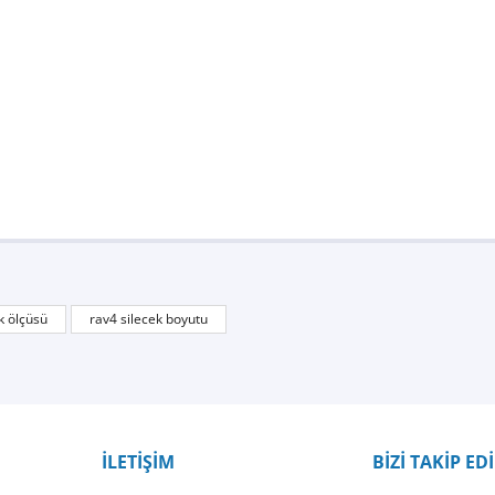
Bu ürüne ilk yorumu siz yapın!
k ölçüsü
rav4 silecek boyutu
Yorum Yaz
İLETİŞİM
BİZİ TAKİP ED