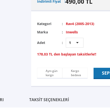
490,00 TL
İndirimli Fiyat
Kategori
Rav4 (2005-2013)
Marka
Inwells
Adet
178,03 TL den başlayan taksitlerle!!
Aynı gün
Kargo
SEP
kargo
bedava
RI
TAKSİT SEÇENEKLERİ