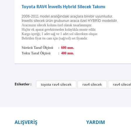
Toyota RAV4 İnwells Hybrid Silecek Takımı
2006-2011 model aralığındaki araçlara birebir uyumludur.
İnwells silecek ürün grubunun araca özel HYBRİD modelidir.
Aracınızın silecek koluna özel olarak tasarlanmıştır.
Hiçbir ek aparat gerektirmeden kolaylıkla monte edilir.
Kargo içeriği; 1 adet sağ ve 1 adet sol silecekten oluşur.
Belirtilen fiyat ön cam için (sağ/sol) set fiyatıdır.
Sürücü Taraf Ölçüsü
:
600 mm.
Yolcu Taraf Ölçüsü
:
400 mm.
Etiketler :
toyota rav4 silecek
rav4 silecek
rav4 silece
ALIŞVERİŞ
YARDIM