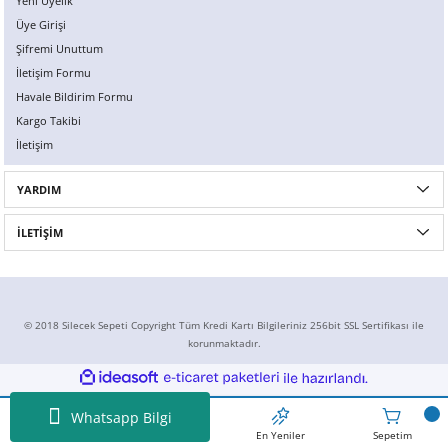
Yeni Üyelik
Üye Girişi
Şifremi Unuttum
İletişim Formu
Havale Bildirim Formu
Kargo Takibi
İletişim
YARDIM
İLETİŞİM
© 2018 Silecek Sepeti Copyright Tüm Kredi Kartı Bilgileriniz 256bit SSL Sertifikası ile
korunmaktadır.
ideasoft
ile
e-
hazırlandı.
ticaret
paketleri
Whatsapp Bilgi
Ansayfa
İndirimdekiler
En Yeniler
Sepetim