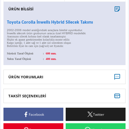
X6
500 X
Sonata
SLK Serisi
Partner
Symbol
Touran
ÜRÜN BİLGİSİ
İX
Staria
S Serisi
Kadjar
Touareg
Toyota Corolla İnwells Hybrid Silecek Takımı
2002-2006 model aralığındaki araçlara birebir uyumludur.
İX1
Tucson
SPRİNTER
Koleos
Tayron
İnwells silecek ürün grubunun araca özel HYBRİD modelidir.
Aracınızın silecek koluna özel olarak tasarlanmıştır.
Hiçbir ek aparat gerektirmeden kolaylıkla monte edilir.
Kargo içeriği; 1 adet sağ ve 1 adet sol silecekten oluşur.
Belirtilen fiyat ön cam için (sağ/sol) set fiyatıdır.
İX2
Ioniq 5
VANEO
Renault 5
T-Roc
Sürücü Taraf Ölçüsü
:
600 mm.
Yolcu Taraf Ölçüsü
:
400 mm.
İX3
Ioniq 6
VİANO
Zoe
T-Cross
VİTO
Taigo
ÜRÜN YORUMLARI
X Serisi
ID.3
TAKSİT SEÇENEKLERİ
Bu ürüne ilk yorumu siz yapın!
EQA Serisi
ID.4
Facebook
Twitter
Yorum Yaz
EQB Serisi
ID.7