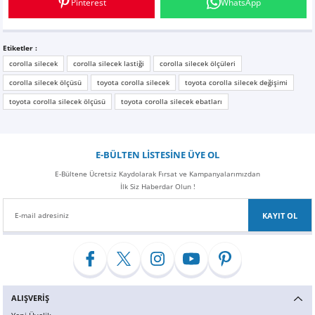
Pinterest
WhatsApp
Z
EQC Serisi
EQE Serisi
Etiketler :
corolla silecek
corolla silecek lastiği
corolla silecek ölçüleri
EQS Serisi
corolla silecek ölçüsü
toyota corolla silecek
toyota corolla silecek değişimi
toyota corolla silecek ölçüsü
toyota corolla silecek ebatları
E-BÜLTEN LİSTESİNE ÜYE OL
E-Bültene Ücretsiz Kaydolarak Fırsat ve Kampanyalarımızdan
İlk Siz Haberdar Olun !
KAYIT OL
ALIŞVERİŞ