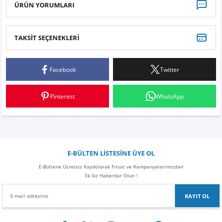
Z
ÜRÜN YORUMLARI
EQC Serisi
EQE Serisi
TAKSİT SEÇENEKLERİ
Bu ürüne ilk yorumu siz yapın!
EQS Serisi
Facebook
Twitter
Yorum Yaz
Pinterest
WhatsApp
E-BÜLTEN LİSTESİNE ÜYE OL
E-Bültene Ücretsiz Kaydolarak Fırsat ve Kampanyalarımızdan
İlk Siz Haberdar Olun !
KAYIT OL