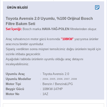
X6
500 X
Sonata
SLK Serisi
Partner
Symbol
Touran
ÜRÜN BİLGİSİ
İX
Staria
S Serisi
Kadjar
Touareg
Toyota Avensis 2.0 Uyumlu, %100 Orijinal Bosch
Filtre Bakım Seti
İX1
Tucson
SPRİNTER
Koleos
Tayron
Set İçeriği:
Bosch marka
HAVA-YAĞ-POLEN
filtrelerinden oluşur.
İX2
Ioniq 5
VANEO
Renault 5
T-Roc
Araç ruhsatınızın motor gücü kısmında
''108KW
'
'
yazıyorsa ürünler
aracınıza birebir uyumludur.
Sipariş verdikten sonra müşteri temsilcimiz doğru ürünlerin teyidi için
İX3
Ioniq 6
VİANO
Zoe
T-Cross
sizinle irtibata geçecektir.
Aşağıdaki tabloda ürünlerin uyumlu olduğu araç detayını
VİTO
Taigo
inceleyebilirsiniz.
Uyumlu Araç
Toyota Avensis 2.0
X Serisi
ID.3
:
Uyumlu Modeller
:
2004, 2005, 2006, 2007, 2008
Motor Tipi
Benzin / Benzin&LPG
:
EQA Serisi
ID.4
Beygir Gücü
108KW-147HP
:
Motor No
1AZ
:
EQB Serisi
ID.7