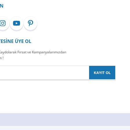
İN
TESİNE ÜYE OL
 Kaydolarak Fırsat ve Kampanyalarımızdan
n !
KAYIT OL