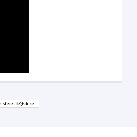
is silecek değiştirme
e daha uygun ,tesekkurler..