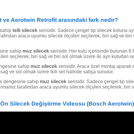
ve Aerotwin Retrofit arasındaki fark nedir?
 sahip
telli silecek
serisidir. Sadece çengel tip silecek koluna u
afından araca uyumlu silecek ölçüleri seçilerek, biri sağ ve biri 
esine sahip
muz silecek
serisidir. Her kutu içerisinde bulunan 6 
ri seçilerek, biri sağ ve biri sol olmak üzere iki ayrı kutudan se
engesine sahip
muz silecek
serisidir. Araca özel montaj aparatı s
 sağ ve sol olmak üzere ikili set halinde satışa sunulur.
ans dengesine sahip
muz silecek
serisidir. Sadece çengel tip si
irmamız tarafından araca uyumlu silecek ölçüleri seçilerek, biri s
Ön Silecek Değiştirme Videosu
(Bosch Aerotwin)