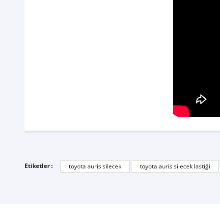
Etiketler :
toyota auris silecek
toyota auris silecek lastiği
silecek
silecekler orjinal paketleme super ,kargo gayet hizli ve koku icin 
Cem Uludağ | 02/06/2021