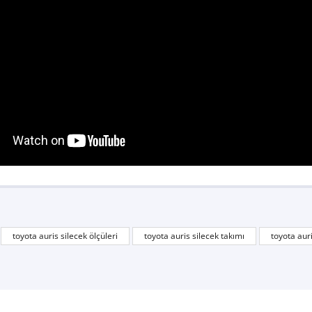
toyota auris silecek ölçüleri
toyota auris silecek takımı
toyota aur
tesekkurler .bundan sonra burdayim herkese tavsiye ederim bide diger sitelere gor