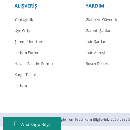
ALIŞVERİŞ
YARDIM
Yorum Yaz
Yeni Üyelik
Gizlilik ve Güvenlik
Üye Girişi
Garanti Şartları
Şifremi Unuttum
İade Şartları
İletişim Formu
İade Adresi
Havale Bildirim Formu
Bosch Destek
Kargo Takibi
İletişim
© 2018 Silecek Sepeti Copyright Tüm Kredi Kartı Bilgileriniz 256bit SSL S
Whatsapp Bilgi