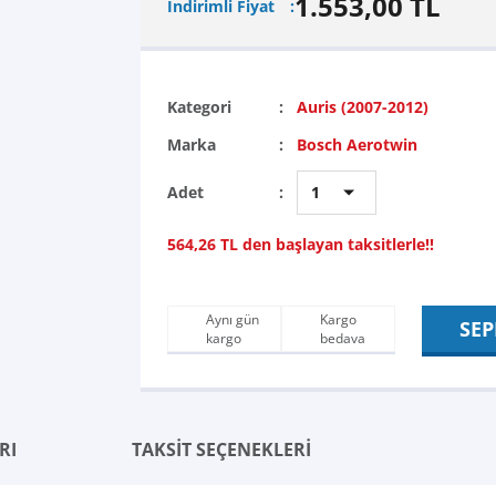
1.553,00 TL
İndirimli Fiyat
Kategori
Auris (2007-2012)
Marka
Bosch Aerotwin
Adet
564,26 TL den başlayan taksitlerle!!
Aynı gün
Kargo
SEP
kargo
bedava
RI
TAKSİT SEÇENEKLERİ