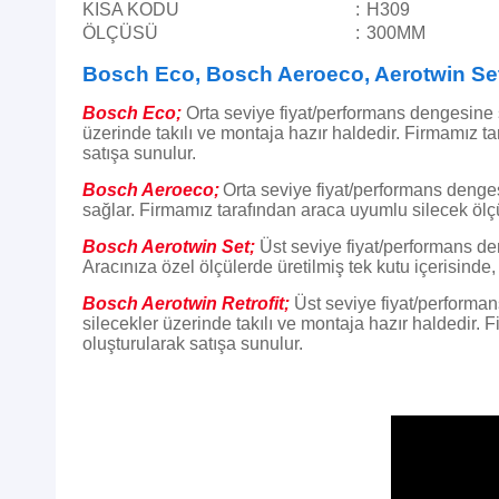
KISA KODU
:
H309
ÖLÇÜSÜ
:
300MM
Bosch Eco, Bosch Aeroeco, Aerotwin Set 
Bosch Eco;
Orta seviye fiyat/performans dengesine
üzerinde takılı ve montaja hazır haldedir.
Firmamız tar
satışa sunulur.
Bosch Aeroeco;
Orta seviye fiyat/performans deng
sağlar. Firmamız tarafından araca uyumlu silecek ölçüle
Bosch Aerotwin Set;
Üst seviye fiyat/performans d
Aracınıza özel ölçülerde üretilmiş tek kutu içerisinde,
Bosch Aerotwin Retrofit;
Üst seviye fiyat/perform
silecekler üzerinde takılı ve montaja hazır haldedir.
F
oluşturularak satışa sunulur.