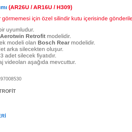
ımı
(AR26U / AR16U / H309)
görmemesi için özel silindir kutu içerisinde gönderile
bir uyumludur.
Aerotwin Retrofit
modelidir.
tek modeli olan
Bosch Rear
modelidir.
det arka silecekten oluşur.
a 3 adet silecek
fiyatıdır.
aj videoları aşağıda mevcuttur.
397008530
TROFİT
ERİ