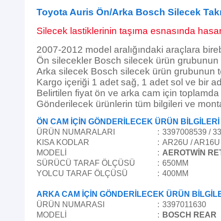
Toyota Auris Ön/Arka Bosch Silecek Tak
Silecek lastiklerinin taşıma esnasında hasar 
2007-2012 model aralığındaki araçlara bire
Ön silecekler Bosch silecek ürün grubunun
Arka silecek Bosch silecek ürün grubunun 
Kargo içeriği 1 adet sağ, 1 adet sol ve bir a
Belirtilen fiyat ön ve arka cam için toplamd
Gönderilecek ürünlerin tüm bilgileri ve mont
ÖN CAM İÇİN GÖNDERİLECEK ÜRÜN BİLGİLERİ
ÜRÜN NUMARALARI
:
3397008539 / 3
KISA KODLAR
:
AR26U / AR16U
MODELİ
:
AEROTWİN RE
SÜRÜCÜ TARAF ÖLÇÜSÜ
:
650MM
YOLCU TARAF ÖLÇÜSÜ
:
400MM
ARKA CAM İÇİN GÖNDERİLECEK ÜRÜN BİLGİL
ÜRÜN NUMARASI
:
3397011630
MODELİ
:
BOSCH REAR