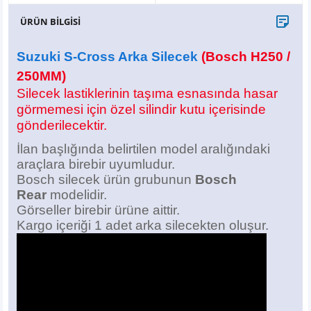
X6
500 X
Sonata
SLK Serisi
Partner
Symbol
Touran
ÜRÜN BİLGİSİ
İX
Staria
S Serisi
Kadjar
Touareg
Suzuki S-Cross Arka Silecek
(Bosch H250 /
250MM)
İX1
Tucson
SPRİNTER
Koleos
Tayron
Silecek lastiklerinin taşıma esnasında hasar
görmemesi için özel silindir kutu içerisinde
İX2
Ioniq 5
VANEO
Renault 5
T-Roc
gönderilecektir.
İlan başlığında belirtilen model aralığındaki
İX3
Ioniq 6
VİANO
Zoe
T-Cross
araçlara birebir uyumludur.
Bosch silecek ürün grubunun
Bosch
VİTO
Taigo
Rear
modelidir.
Görseller birebir ürüne aittir.
X Serisi
ID.3
Kargo içeriği 1 adet arka silecekten oluşur.
EQA Serisi
ID.4
EQB Serisi
ID.7