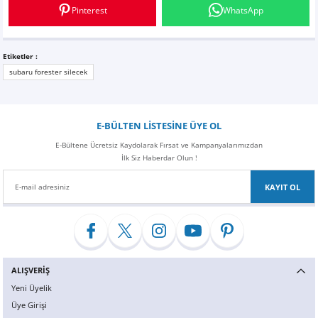
Z
EQC Serisi
Pinterest
WhatsApp
EQE Serisi
Etiketler :
subaru forester silecek
EQS Serisi
E-BÜLTEN LİSTESİNE ÜYE OL
E-Bültene Ücretsiz Kaydolarak Fırsat ve Kampanyalarımızdan
İlk Siz Haberdar Olun !
KAYIT OL
ALIŞVERİŞ
Yeni Üyelik
Üye Girişi