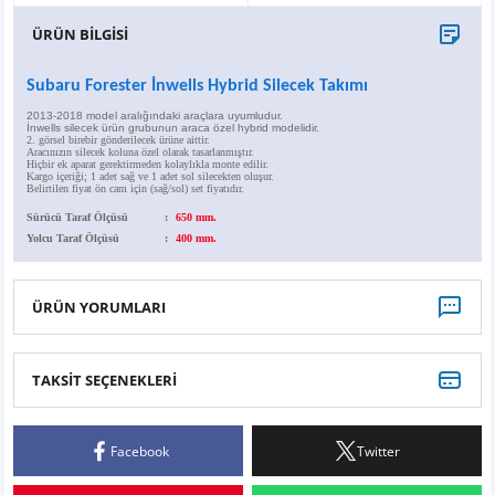
X6
500 X
Sonata
SLK Serisi
Partner
Symbol
Touran
ÜRÜN BİLGİSİ
İX
Staria
S Serisi
Kadjar
Touareg
Subaru Forester İnwells Hybrid Silecek Takımı
2013-2018 model aralığındaki araçlara uyumludur.
İX1
Tucson
SPRİNTER
Koleos
Tayron
İnwells silecek ürün grubunun araca özel hybrid modelidir.
2. görsel birebir gönderilecek ürüne aittir.
Aracınızın silecek koluna özel olarak tasarlanmıştır.
Hiçbir ek aparat gerektirmeden kolaylıkla monte edilir.
Kargo içeriği; 1 adet sağ ve 1 adet sol silecekten oluşur.
İX2
Ioniq 5
VANEO
Renault 5
T-Roc
Belirtilen fiyat ön cam için (sağ/sol) set fiyatıdır.
Sürücü Taraf Ölçüsü
:
650 mm.
İX3
Ioniq 6
VİANO
Zoe
T-Cross
Yolcu Taraf Ölçüsü
:
400 mm.
VİTO
Taigo
ÜRÜN YORUMLARI
X Serisi
ID.3
TAKSİT SEÇENEKLERİ
Bu ürüne ilk yorumu siz yapın!
EQA Serisi
ID.4
Facebook
Twitter
EQB Serisi
ID.7
Yorum Yaz