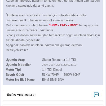
Karbonlu filtrelerde havanın temizlenmesi, üst kısımdaki özel karbon
Z
EQC Serisi
kaplama sayesinde daha iyi yapılır.
EQE Serisi
Ürünlerin aracınıza birebir uyumu için, ruhsatınızdaki motor
numarasının ilk 3 hanesini kontrol etmeniz gerekir.
Motor numaranızın ilk 3 hanesi
''BNM - BMS - BNV''
EQS Serisi
ile başlıyor ise
ürünler aracınıza birebir uyumludur.
Sipariş verdikten sonra müşteri temsilcimiz doğru ürünlerin teyidi için
sizinle irtibata geçecektir.
Aşağıdaki tabloda ürünlerin uyumlu olduğu araç detayını
inceleyebilirsiniz.
Uyumlu Araç
Skoda Roomster 1.4 TDI
:
Uyumlu Modeller
:
2006, 2007, 2008, 2009, 2010
Motor Tipi
1.4 TDI Diesel
:
Beygir Gücü
51KW-70HP - 59KW-80HP
:
Motor No İlk 3 Hane
BNM-BMS-BNV
:
ÜRÜN YORUMLARI