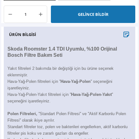
X6
500 X
Sonata
SLK Serisi
Partner
Symbol
Touran
GELİNCE BİLDİR
İX
Staria
S Serisi
Kadjar
Touareg
ÜRÜN BİLGİSİ
İX1
Tucson
SPRİNTER
Koleos
Tayron
Skoda Roomster 1.4 TDI Uyumlu, %100 Orijinal
İX2
Ioniq 5
VANEO
Renault 5
T-Roc
Bosch Filtre Bakım Seti
İX3
Ioniq 6
VİANO
Zoe
T-Cross
Yakıt filtreleri 2 bakımda bir değiştiği için bu ürüne seçenek
eklenmiştir.
VİTO
Taigo
Hava-Yağ-Polen filtreleri için ''
Hava-Yağ-Polen
'' seçeneğini
işaretleyiniz.
Hava-Yağ-Polen-Yakıt filtreleri için ''
Hava-Yağ-Polen-Yakıt
''
X Serisi
ID.3
seçeneğini işaretleyiniz.
EQA Serisi
ID.4
Polen Filtreleri,
''Standart Polen Filtresi'' ve ''Aktif Karbonlu Polen
Filtresi'' olarak ikiye ayrılır.
EQB Serisi
ID.7
Standart filtreler toz, polen ve bakterileri engellerken, aktif karbonlu
filtreler pis koku ve zararlı gazları da engeller.