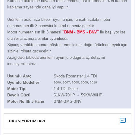
Karbonlu filtrelerde havanın temizlenmesi, üst kısımdaki özel karbon
Z
EQC Serisi
kaplama sayesinde daha iyi yapılır.
EQE Serisi
Ürünlerin aracınıza birebir uyumu için, ruhsatınızdaki motor
numarasının ilk 3 hanesini kontrol etmeniz gerekir.
Motor numaranızın ilk 3 hanesi
''BNM - BMS - BNV''
EQS Serisi
ile başlıyor ise
ürünler aracınıza birebir uyumludur.
Sipariş verdikten sonra müşteri temsilcimiz doğru ürünlerin teyidi için
sizinle irtibata geçecektir.
Aşağıdaki tabloda ürünlerin uyumlu olduğu araç detayını
inceleyebilirsiniz.
Uyumlu Araç
Skoda Roomster 1.4 TDI
:
Uyumlu Modeller
:
2006, 2007, 2008, 2009, 2010
Motor Tipi
1.4 TDI Diesel
:
Beygir Gücü
51KW-70HP - 59KW-80HP
:
Motor No İlk 3 Hane
BNM-BMS-BNV
:
ÜRÜN YORUMLARI