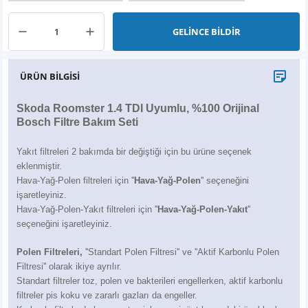
X6
500 X
Sonata
SLK Serisi
Partner
Symbol
Touran
GELİNCE BİLDİR
İX
Staria
S Serisi
Kadjar
Touareg
ÜRÜN BİLGİSİ
İX1
Tucson
SPRİNTER
Koleos
Tayron
Skoda Roomster 1.4 TDI Uyumlu, %100 Orijinal
İX2
Ioniq 5
VANEO
Renault 5
T-Roc
Bosch Filtre Bakım Seti
İX3
Ioniq 6
VİANO
Zoe
T-Cross
Yakıt filtreleri 2 bakımda bir değiştiği için bu ürüne seçenek
eklenmiştir.
VİTO
Taigo
Hava-Yağ-Polen filtreleri için ''
Hava-Yağ-Polen
'' seçeneğini
işaretleyiniz.
Hava-Yağ-Polen-Yakıt filtreleri için ''
Hava-Yağ-Polen-Yakıt
''
X Serisi
ID.3
seçeneğini işaretleyiniz.
EQA Serisi
ID.4
Polen Filtreleri,
''Standart Polen Filtresi'' ve ''Aktif Karbonlu Polen
Filtresi'' olarak ikiye ayrılır.
EQB Serisi
ID.7
Standart filtreler toz, polen ve bakterileri engellerken, aktif karbonlu
filtreler pis koku ve zararlı gazları da engeller.