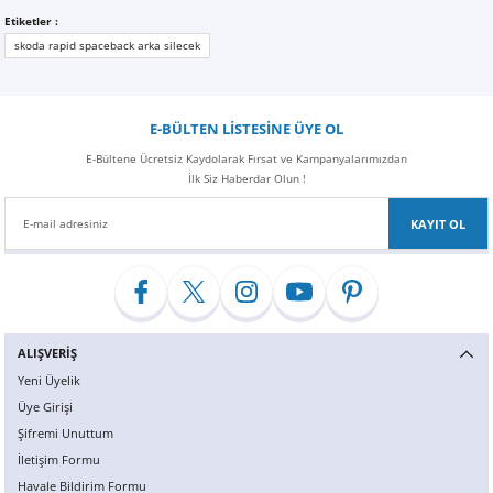
Z
EQC Serisi
Etiketler :
skoda rapid spaceback arka silecek
EQE Serisi
EQS Serisi
E-BÜLTEN LİSTESİNE ÜYE OL
E-Bültene Ücretsiz Kaydolarak Fırsat ve Kampanyalarımızdan
İlk Siz Haberdar Olun !
KAYIT OL
ALIŞVERİŞ
Yeni Üyelik
Üye Girişi
Şifremi Unuttum
İletişim Formu
Havale Bildirim Formu