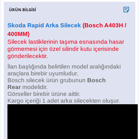
X6
500 X
Sonata
SLK Serisi
Partner
Symbol
Touran
ÜRÜN BİLGİSİ
İX
Staria
S Serisi
Kadjar
Touareg
Skoda Rapid Arka Silecek
(Bosch A403H /
400MM)
İX1
Tucson
SPRİNTER
Koleos
Tayron
Silecek lastiklerinin taşıma esnasında hasar
görmemesi için özel silindir kutu içerisinde
İX2
Ioniq 5
VANEO
Renault 5
T-Roc
gönderilecektir.
İlan başlığında belirtilen model aralığındaki
İX3
Ioniq 6
VİANO
Zoe
T-Cross
araçlara birebir uyumludur.
Bosch silecek ürün grubunun
Bosch
VİTO
Taigo
Rear
modelidir.
Görseller birebir ürüne aittir.
X Serisi
ID.3
Kargo içeriği 1 adet arka silecekten oluşur.
EQA Serisi
ID.4
EQB Serisi
ID.7