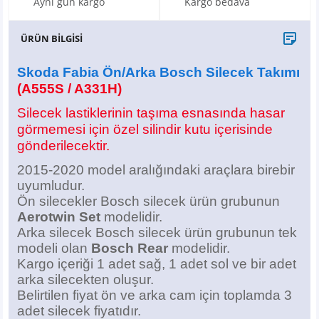
Aynı gün kargo
Kargo bedava
X6
500 X
Sonata
SLK Serisi
Partner
Symbol
Touran
ÜRÜN BİLGİSİ
İX
Staria
S Serisi
Kadjar
Touareg
Skoda Fabia Ön/Arka Bosch Silecek Takımı
İX1
Tucson
SPRİNTER
Koleos
Tayron
(A555S / A331H)
Silecek lastiklerinin taşıma esnasında hasar
İX2
Ioniq 5
VANEO
Renault 5
T-Roc
görmemesi için özel silindir kutu içerisinde
gönderilecektir.
İX3
Ioniq 6
VİANO
Zoe
T-Cross
2015-2020 model aralığındaki araçlara birebir
uyumludur.
VİTO
Taigo
Ön silecekler Bosch silecek ürün grubunun
Aerotwin Set
modelidir.
X Serisi
ID.3
Arka silecek Bosch silecek ürün grubunun tek
modeli olan
Bosch Rear
modelidir.
EQA Serisi
ID.4
Kargo içeriği 1 adet sağ, 1 adet sol ve bir adet
arka silecekten oluşur.
EQB Serisi
ID.7
Belirtilen fiyat ön ve arka cam için toplamda 3
adet silecek
fiyatıdır.