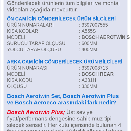
Gönderilecek ürünlerin tüm bilgileri ve montaj
Z
EQC Serisi
videoları aşağıda mevcuttur.
EQE Serisi
ÖN CAM İÇİN GÖNDERİLECEK ÜRÜN BİLGİLERİ
ÜRÜN NUMARALARI
:
3397007555
KISA KODLAR
:
A555S
EQS Serisi
MODELİ
:
BOSCH AEROTWİN S
SÜRÜCÜ TARAF ÖLÇÜSÜ
:
600MM
YOLCU TARAF ÖLÇÜSÜ
:
400MM
ARKA CAM İÇİN GÖNDERİLECEK ÜRÜN BİLGİLERİ
ÜRÜN NUMARASI
:
3397008713
MODELİ
:
BOSCH REAR
KISA KODU
:
A331H
ÖLÇÜSÜ
:
330MM
Bosch Aerotwin Set, Bosch Aerotwin Plus
ve Bosch Aeroeco arasındaki fark nedir?
Bosch Aerotwin Plus;
Üst seviye
fiyat/performans dengesine sahip muz tipi
silecek serisidir. Her kutu içerisinde bulunan 4