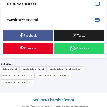
ÜRÜN YORUMLARI
TAKSİT SEÇENEKLERİ
Bu ürüne ilk yorumu siz yapın!
Facebook
Twitter
Yorum Yaz
Pinterest
WhatsApp
Etiketler :
fabia silecek
skoda fabia silecek
skoda fabia silecek ölçüleri
skoda fabia silecek lastiği
skoda fabia silecek fiyatları
skoda fabia silecek bosch
E-BÜLTEN LİSTESİNE ÜYE OL
E-Bültene Ücretsiz Kaydolarak Fırsat ve Kampanyalarımızdan