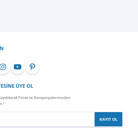
İN
TESİNE ÜYE OL
 Kaydolarak Fırsat ve Kampanyalarımızdan
n !
KAYIT OL