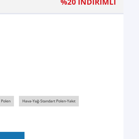
%20 İNDİRİMLİ
 Polen
Hava-Yağ-Standart Polen-Yakıt