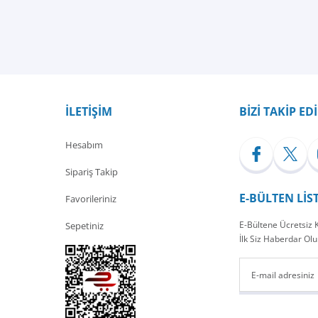
Bu ürüne ilk yorumu siz yapın!
Yorum Yaz
İLETİŞİM
BİZİ TAKİP ED
Hesabım
Sipariş Takip
E-BÜLTEN LİS
Favorileriniz
E-Bültene Ücretsiz
Sepetiniz
İlk Siz Haberdar Olu