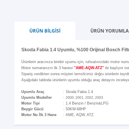
ÜRÜN BİLGİSİ
ÜRÜN YORUMLA
Skoda Fabia 1.4 Uyumlu, %100 Orijinal Bosch Filt
Ürünlerin aracınıza birebir uyumu için, ruhsatınızdaki motor numa
Motor numaranızın ilk 3 hanesi
''AME-AQW-ATZ''
ile başlıyor is
Sipariş verdikten sonra müşteri temsilcimiz doğru ürünlerin teyidi i
Aşağıdaki tabloda ürünlerin uyumlu olduğu araç detayını inceleyeb
Uyumlu Araç
Skoda Fabia 1.4
:
Uyumlu Modeller
:
2000, 2001, 2002, 2003
Motor Tipi
1.4 Benzin / Benzin&LPG
:
Beygir Gücü
50KW-68HP
:
Motor No İlk 3 Hane
AME, AQW, ATZ
: