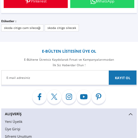
Pinterest
WhatsApp
Z
EQC Serisi
EQE Serisi
Etiketler :
skoda citigo cam sileceği
skoda citigo silecek
EQS Serisi
E-BÜLTEN LİSTESİNE ÜYE OL
E-Bültene Ücretsiz Kaydolarak Fırsat ve Kampanyalarımızdan
İlk Siz Haberdar Olun !
KAYIT OL
ALIŞVERİŞ
Yeni Üyelik
Üye Girişi
Şifremi Unuttum