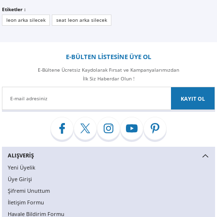
Z
EQC Serisi
Etiketler :
leon arka silecek
seat leon arka silecek
EQE Serisi
EQS Serisi
E-BÜLTEN LİSTESİNE ÜYE OL
E-Bültene Ücretsiz Kaydolarak Fırsat ve Kampanyalarımızdan
İlk Siz Haberdar Olun !
KAYIT OL
ALIŞVERİŞ
Yeni Üyelik
Üye Girişi
Şifremi Unuttum
İletişim Formu
Havale Bildirim Formu