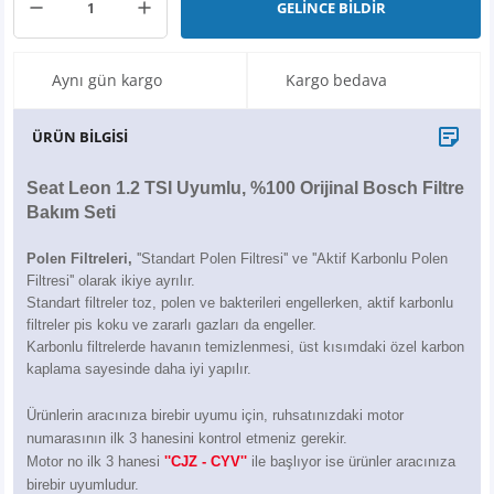
GELİNCE BİLDİR
X6
500 X
Sonata
SLK Serisi
Partner
Symbol
Touran
İX
Staria
S Serisi
Kadjar
Touareg
Aynı gün kargo
Kargo bedava
İX1
Tucson
SPRİNTER
Koleos
Tayron
ÜRÜN BİLGİSİ
İX2
Ioniq 5
VANEO
Renault 5
T-Roc
Seat Leon 1.2 TSI Uyumlu, %100 Orijinal Bosch Filtre
Bakım Seti
İX3
Ioniq 6
VİANO
Zoe
T-Cross
Polen Filtreleri,
''Standart Polen Filtresi'' ve ''Aktif Karbonlu Polen
Filtresi'' olarak ikiye ayrılır.
VİTO
Taigo
Standart filtreler toz, polen ve bakterileri engellerken, aktif karbonlu
filtreler pis koku ve zararlı gazları da engeller.
X Serisi
ID.3
Karbonlu filtrelerde havanın temizlenmesi, üst kısımdaki özel karbon
kaplama sayesinde daha iyi yapılır.
EQA Serisi
ID.4
Ürünlerin aracınıza birebir uyumu için, ruhsatınızdaki motor
numarasının ilk 3 hanesini kontrol etmeniz gerekir.
EQB Serisi
ID.7
Motor no ilk 3 hanesi
''CJZ - CYV''
ile başlıyor ise ürünler aracınıza
birebir uyumludur.