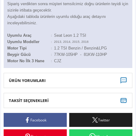
Z
EQC Serisi
Sipariş verdikten sonra müşteri temsilcimiz doğru ürünlerin teyidi için
sizinle irtibata geçecektir.
Aşağıdaki tabloda ürünlerin uyumlu olduğu araç detayını
EQE Serisi
inceleyebilirsiniz.
EQS Serisi
Uyumlu Araç
Seat Leon 1.2 TSI
:
Uyumlu Modeller
:
2013, 2014, 2015, 2016
Motor Tipi
1.2 TSI Benzin / Benzin&LPG
:
Beygir Gücü
77KW-105HP - 81
KW-110HP
:
Motor No İlk 3 Hane
CJZ
:
ÜRÜN YORUMLARI
TAKSİT SEÇENEKLERİ
Bu ürüne ilk yorumu siz yapın!
Facebook
Twitter
Yorum Yaz