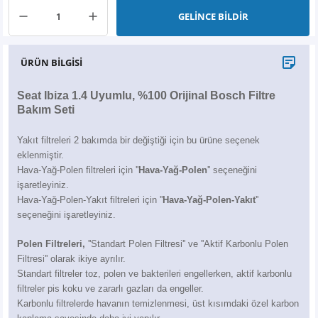
X6
500 X
Sonata
SLK Serisi
Partner
Symbol
Touran
GELİNCE BİLDİR
İX
Staria
S Serisi
Kadjar
Touareg
ÜRÜN BİLGİSİ
İX1
Tucson
SPRİNTER
Koleos
Tayron
Seat Ibiza 1.4 Uyumlu, %100 Orijinal Bosch Filtre
Bakım Seti
İX2
Ioniq 5
VANEO
Renault 5
T-Roc
Yakıt filtreleri 2 bakımda bir değiştiği için bu ürüne seçenek
İX3
Ioniq 6
VİANO
Zoe
T-Cross
eklenmiştir.
Hava-Yağ-Polen filtreleri için ''
Hava-Yağ-Polen
'' seçeneğini
işaretleyiniz.
VİTO
Taigo
Hava-Yağ-Polen-Yakıt filtreleri için ''
Hava-Yağ-Polen-Yakıt
''
seçeneğini işaretleyiniz.
X Serisi
ID.3
Polen Filtreleri,
''Standart Polen Filtresi'' ve ''Aktif Karbonlu Polen
EQA Serisi
ID.4
Filtresi'' olarak ikiye ayrılır.
Standart filtreler toz, polen ve bakterileri engellerken, aktif karbonlu
filtreler pis koku ve zararlı gazları da engeller.
EQB Serisi
ID.7
Karbonlu filtrelerde havanın temizlenmesi, üst kısımdaki özel karbon