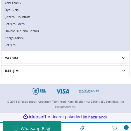
Yeni Üyelik
Sorunsuz alışveriş ürünün söylendiği gibi teşekkürler
Üye Girişi
Süleyman Yıldırım | 29/08/2017
Şifremi Unuttum
İletişim Formu
Havale Bildirim Formu
Yorum Yaz
Kargo Takibi
İletişim
YARDIM
İLETİŞİM
© 2018 Silecek Sepeti Copyright Tüm Kredi Kartı Bilgileriniz 256bit SSL Sertifikası ile
korunmaktadır.
ideasoft
ile
e-
hazırlandı.
ticaret
paketleri
Whatsapp Bilgi