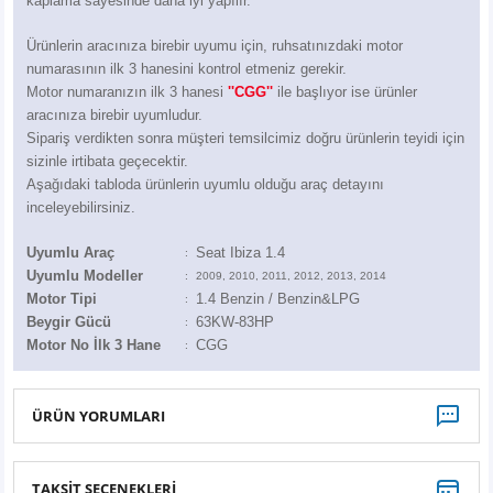
kaplama sayesinde daha iyi yapılır.
Z
EQC Serisi
Ürünlerin aracınıza birebir uyumu için, ruhsatınızdaki motor
EQE Serisi
numarasının ilk 3 hanesini kontrol etmeniz gerekir.
Motor numaranızın ilk 3 hanesi
''CGG''
ile başlıyor ise ürünler
aracınıza birebir uyumludur.
EQS Serisi
Sipariş verdikten sonra müşteri temsilcimiz doğru ürünlerin teyidi için
sizinle irtibata geçecektir.
Aşağıdaki tabloda ürünlerin uyumlu olduğu araç detayını
inceleyebilirsiniz.
Uyumlu Araç
Seat Ibiza 1.4
:
Uyumlu Modeller
:
2009, 2010, 2011, 2012, 2013, 2014
Motor Tipi
1.4 Benzin / Benzin&LPG
:
Beygir Gücü
63KW-83HP
:
Motor No İlk 3 Hane
CGG
:
ÜRÜN YORUMLARI
TAKSİT SEÇENEKLERİ