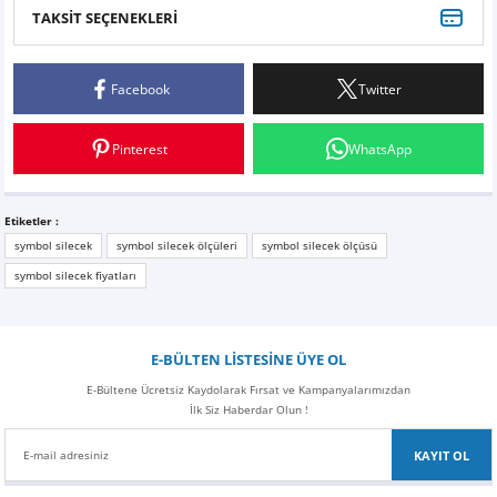
Z
EQC Serisi
TAKSİT SEÇENEKLERİ
Bu ürüne ilk yorumu siz yapın!
EQE Serisi
Facebook
Twitter
Yorum Yaz
EQS Serisi
Pinterest
WhatsApp
Etiketler :
symbol silecek
symbol silecek ölçüleri
symbol silecek ölçüsü
symbol silecek fiyatları
E-BÜLTEN LİSTESİNE ÜYE OL
E-Bültene Ücretsiz Kaydolarak Fırsat ve Kampanyalarımızdan
İlk Siz Haberdar Olun !
KAYIT OL