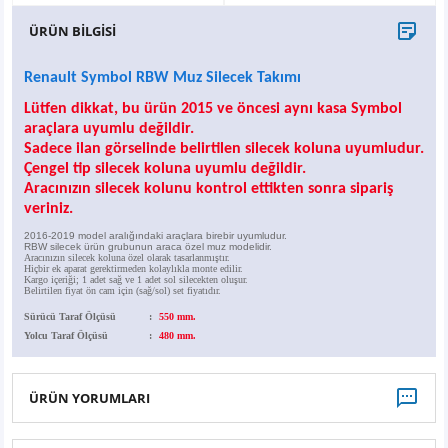
X6
500 X
Sonata
SLK Serisi
Partner
Symbol
Touran
ÜRÜN BİLGİSİ
İX
Staria
S Serisi
Kadjar
Touareg
Renault Symbol RBW Muz Silecek Takımı
Lütfen dikkat,
bu ürün 2015 ve öncesi aynı kasa Symbol
İX1
Tucson
SPRİNTER
Koleos
Tayron
araçlara uyumlu değildir.
Sadece ilan görselinde belirtilen silecek koluna uyumludur.
İX2
Ioniq 5
VANEO
Renault 5
T-Roc
Çengel tip silecek koluna uyumlu değildir.
Aracınızın silecek kolunu kontrol ettikten sonra sipariş
veriniz.
İX3
Ioniq 6
VİANO
Zoe
T-Cross
2016-2019 model aralığındaki araçlara birebir uyumludur.
RBW silecek ürün grubunun araca özel muz modelidir.
Aracınızın silecek koluna özel olarak tasarlanmıştır.
VİTO
Taigo
Hiçbir ek aparat gerektirmeden kolaylıkla monte edilir.
Kargo içeriği; 1 adet sağ ve 1 adet sol silecekten oluşur.
Belirtilen fiyat ön cam için (sağ/sol) set fiyatıdır.
X Serisi
ID.3
Sürücü Taraf Ölçüsü
:
550 mm.
Yolcu Taraf Ölçüsü
:
480 mm.
EQA Serisi
ID.4
ÜRÜN YORUMLARI
EQB Serisi
ID.7