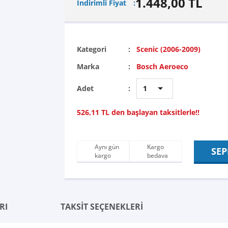
1.448,00 TL
İndirimli Fiyat
Kategori
Scenic (2006-2009)
Marka
Bosch Aeroeco
Adet
526,11 TL den başlayan taksitlerle!!
Aynı gün
Kargo
SEP
kargo
bedava
RI
TAKSİT SEÇENEKLERİ