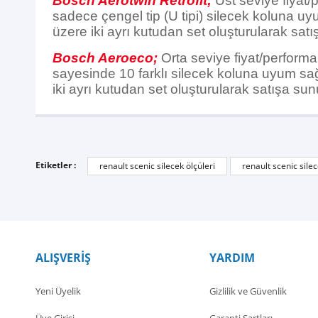
Bosch Aerotwin Retrofit;
Üst seviye fiyat/
sadece çengel tip (U tipi) silecek koluna uy
üzere iki ayrı kutudan set oluşturularak satı
Bosch Aeroeco;
Orta seviye fiyat/performan
sayesinde 10 farklı silecek koluna uyum sağl
iki ayrı kutudan set oluşturularak satışa sun
Etiketler :
renault scenic silecek ölçüleri
renault scenic sile
ALIŞVERİŞ
YARDIM
Yeni Üyelik
Gizlilik ve Güvenlik