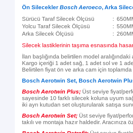
Ön Silecekler
Bosch Aeroeco
, Arka Sile
Sürücü Taraf Silecek Ölçüsü
:
650M
Yolcu Taraf Silecek Ölçüsü
:
550M
Arka Silecek Ölçüsü
:
260M
Silecek lastiklerinin taşıma esnasında hasar 
İlan başlığında belirtilen model aralığındaki
Kargo içeriği 1 adet sağ, 1 adet sol ve 1 ade
Belirtilen fiyat ön ve arka cam için toplamd
Bosch Aerotwin Set, Bosch Aerotwin Plu
Bosch Aerotwin Plus;
Üst seviye fiyat/per
sayesinde 10 farklı silecek koluna uyum sağl
iki ayrı kutudan set oluşturularak satışa sun
Bosch Aerotwin Set;
Üst seviye fiyat/perfo
takılı ve montaja hazır haldedir. Aracınıza öz