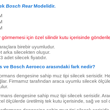
cek
Bosch Rear
Modelidir.
M
M
M
görmemesi için özel silindir kutu içerisinde gönderile
 araçlara birebir uyumludur.
t arka silecekten oluşur.
a 3 adet silecek
fiyatıdır.
s ve Bosch Aeroeco arasındaki fark nedir?
formans dengesine sahip muz tipi silecek serisidir. He
ar. Firmamız tarafından araca uyumlu silecek ölçüleri
ulur.
rmans dengesine sahip muz tipi silecek serisidir. Ara
el ölçülerde üretilmiş tek kutu içerisinde, sağ ve sol 