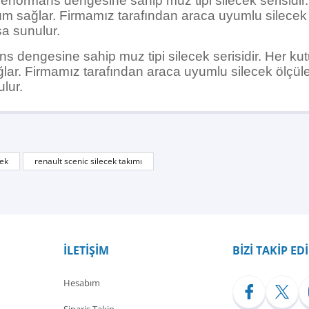
performans dengesine sahip muz tipi silecek serisidir
um sağlar. Firmamız tarafından araca uyumlu silecek öl
şa sunulur.
s dengesine sahip muz tipi silecek serisidir. Her kut
ar. Firmamız tarafından araca uyumlu silecek ölçüleri
ulur.
Bu ürüne ilk yorumu siz yapın!
cek
renault scenic silecek takımı
Yorum Yaz
İLETİŞİM
BİZİ TAKİP ED
Hesabım