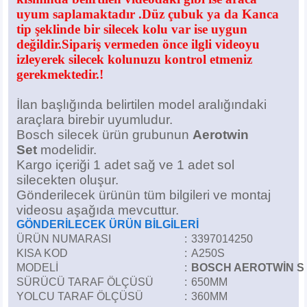
Z
EQC Serisi
uyum saplamaktadır .Düz çubuk ya da Kanca
tip şeklinde bir silecek kolu var ise uygun
EQE Serisi
değildir.Sipariş vermeden önce ilgli videoyu
izleyerek silecek kolunuzu kontrol etmeniz
gerekmektedir.!
EQS Serisi
İlan başlığında belirtilen model aralığındaki
araçlara birebir uyumludur.
Bosch silecek ürün grubunun
Aerotwin
Set
modelidir.
Kargo içeriği 1 adet sağ ve 1 adet sol
silecekten oluşur.
Gönderilecek ürünün tüm bilgileri ve montaj
videosu aşağıda mevcuttur.
GÖNDERİLECEK ÜRÜN BİLGİLERİ
ÜRÜN NUMARASI
:
3397014250
KISA KOD
:
A250S
MODELİ
:
BOSCH AEROTWİN S
SÜRÜCÜ TARAF ÖLÇÜSÜ
:
650MM
YOLCU TARAF ÖLÇÜSÜ
:
360MM