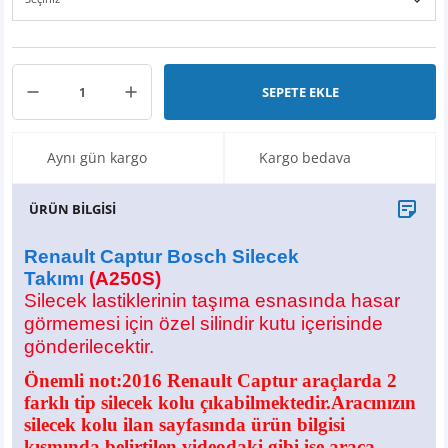
X6
500 X
Sonata
SLK Serisi
Partner
Symbol
Touran
İX
Staria
S Serisi
Kadjar
Touareg
SEPETE EKLE
İX1
Tucson
SPRİNTER
Koleos
Tayron
Aynı gün kargo
Kargo bedava
İX2
Ioniq 5
VANEO
Renault 5
T-Roc
ÜRÜN BİLGİSİ
İX3
Ioniq 6
VİANO
Zoe
T-Cross
Renault Captur Bosch Silecek
VİTO
Taigo
Takımı
(A250S)
Silecek lastiklerinin taşıma esnasında hasar
X Serisi
ID.3
görmemesi için özel silindir kutu içerisinde
gönderilecektir.
EQA Serisi
ID.4
Önemli not:2016
Renault Captur araçlarda 2
farklı tip silecek kolu çıkabilmektedir.Aracınızın
EQB Serisi
ID.7
silecek kolu ilan sayfasında ürün bilgisi
kısmında belirtilen videodaki gibi ise araca