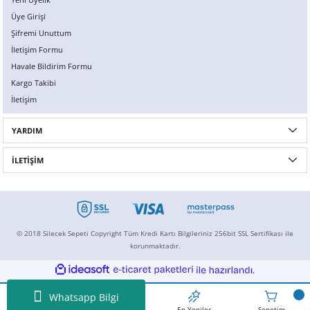
Üye Girişi
Şifremi Unuttum
İletişim Formu
Havale Bildirim Formu
Kargo Takibi
İletişim
YARDIM
İLETİŞİM
© 2018 Silecek Sepeti Copyright Tüm Kredi Kartı Bilgileriniz 256bit SSL Sertifikası ile
korunmaktadır.
ideasoft
ile
e-
hazırlandı.
ticaret
paketleri
Whatsapp Bilgi
Ansayfa
İndirimdekiler
En Yeniler
Sepetim