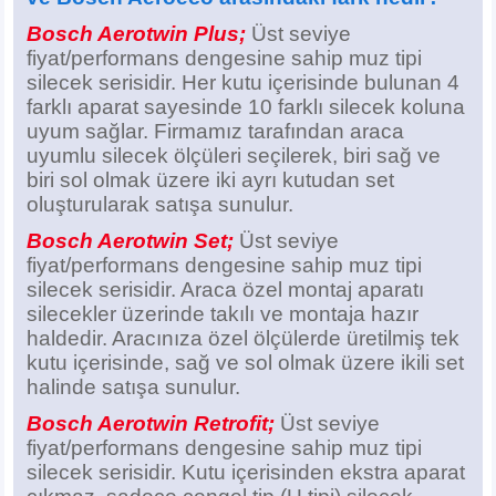
Z
EQC Serisi
Bosch Aerotwin Plus;
Üst seviye
fiyat/performans dengesine sahip muz tipi
EQE Serisi
silecek serisidir. Her kutu içerisinde bulunan 4
farklı aparat sayesinde 10 farklı silecek koluna
EQS Serisi
uyum sağlar. Firmamız tarafından araca
uyumlu silecek ölçüleri seçilerek, biri sağ ve
biri sol olmak üzere iki ayrı kutudan set
oluşturularak satışa sunulur.
Bosch Aerotwin Set;
Üst seviye
fiyat/performans dengesine sahip muz tipi
silecek serisidir. Araca özel montaj aparatı
silecekler üzerinde takılı ve montaja hazır
haldedir. Aracınıza özel ölçülerde üretilmiş tek
kutu içerisinde, sağ ve sol olmak üzere ikili set
halinde satışa sunulur.
Bosch Aerotwin Retrofit;
Üst seviye
fiyat/performans dengesine sahip muz tipi
silecek serisidir. Kutu içerisinden ekstra aparat