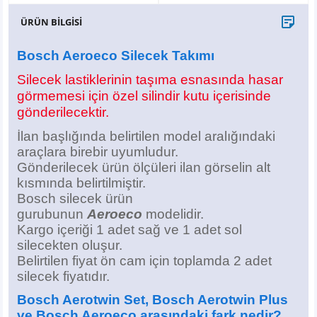
X6
500 X
Sonata
SLK Serisi
Partner
Symbol
Touran
ÜRÜN BİLGİSİ
İX
Staria
S Serisi
Kadjar
Touareg
Bosch Aeroeco Silecek Takımı
Silecek lastiklerinin taşıma esnasında hasar
İX1
Tucson
SPRİNTER
Koleos
Tayron
görmemesi için özel silindir kutu içerisinde
gönderilecektir.
İX2
Ioniq 5
VANEO
Renault 5
T-Roc
İlan başlığında belirtilen model aralığındaki
araçlara birebir uyumludur.
İX3
Ioniq 6
VİANO
Zoe
T-Cross
Gönderilecek ürün ölçüleri ilan görselin alt
kısmında belirtilmiştir.
VİTO
Taigo
Bosch silecek ürün
gurubunun
Aeroeco
modelidir.
X Serisi
ID.3
Kargo içeriği 1 adet sağ ve 1 adet sol
silecekten oluşur.
EQA Serisi
ID.4
Belirtilen fiyat ön cam için toplamda 2 adet
silecek
fiyatıdır.
EQB Serisi
ID.7
Bosch Aerotwin Set, Bosch Aerotwin Plus
ve Bosch Aeroeco arasındaki fark nedir?