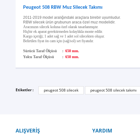
Peugeot 508 RBW Muz Silecek Takımı
2011-2019 model aralığındaki araçlara birebir uyumludur.
RBW silecek ürün grubunun araca özel muz modelidir.
Aracınızın silecek koluna özel olarak tasarlanmıştır.
Hiçbir ek aparat gerektirmeden kolaylıkla monte edilir.
Kargo içeriği; 1 adet sağ ve 1 adet sol silecekten oluşur.
Belirtilen fiyat ön cam için (sağ/sol) set fiyatıdır.
Sürücü Taraf Ölçüsü
:
650 mm.
Yolcu Taraf Ölçüsü
:
650 mm.
Etiketler :
peugeot 508 silecek
peugeot 508 silecek takımı
ALIŞVERİŞ
YARDIM