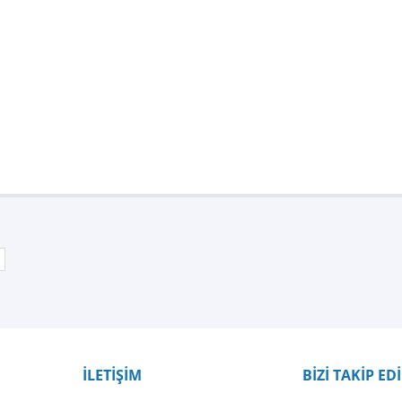
Bu ürüne ilk yorumu siz yapın!
Yorum Yaz
İLETİŞİM
BİZİ TAKİP ED